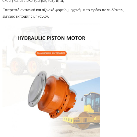
ακόμη και με πολύ χαμηλές ταχύτητα,
Επιτρεπτό ακτινωτό και αξονικό φορτίο, μηχανή με το φρένο πολυ-δίσκων,
έλεγχος εκπομπής μηχανών.