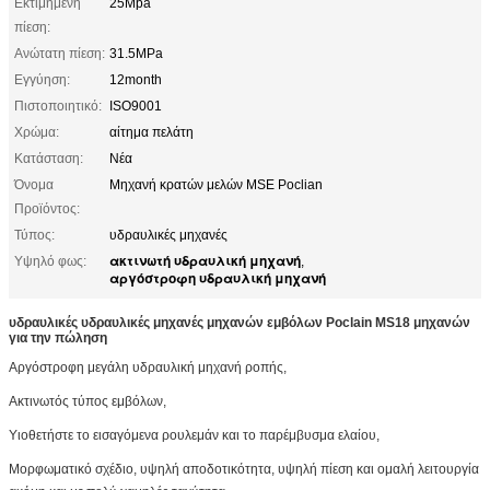
Εκτιμημένη
25Mpa
πίεση:
Ανώτατη πίεση:
31.5MPa
Εγγύηση:
12month
Πιστοποιητικό:
ISO9001
Χρώμα:
αίτημα πελάτη
Κατάσταση:
Νέα
Όνομα
Μηχανή κρατών μελών MSE Poclian
Προϊόντος:
Τύπος:
υδραυλικές μηχανές
ακτινωτή υδραυλική μηχανή
Υψηλό φως:
,
αργόστροφη υδραυλική μηχανή
υδραυλικές υδραυλικές μηχανές μηχανών εμβόλων Poclain MS18 μηχανών
για την πώληση
Αργόστροφη μεγάλη υδραυλική μηχανή ροπής,
Ακτινωτός τύπος εμβόλων,
Υιοθετήστε το εισαγόμενα ρουλεμάν και το παρέμβυσμα ελαίου,
Μορφωματικό σχέδιο, υψηλή αποδοτικότητα, υψηλή πίεση και ομαλή λειτουργία