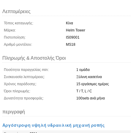
Λεπτομέρειες
Τόπος καταγωγής:
Κίνα
Μάρκα:
Helm Tower
Πιστοποίηση:
IS09001
Αριθμό μοντέλου:
MS18
Πληρωμής & Αποστολής Όροι
Ποσότητα παραγγελίας min:
1 ομάδα
Συσκευασία λεπτομέρειες:
Ξύλινη κασετίνα
Χρόνος παράδοσης:
15 εργάσιμες ημέρες
Όροι πληρωμής:
T / T, L / C
Δυνατότητα προσφοράς:
100sets ανά μήνα
περιγραφή
Αργόστροφη υψηλή υδραυλική μηχανή ροπής