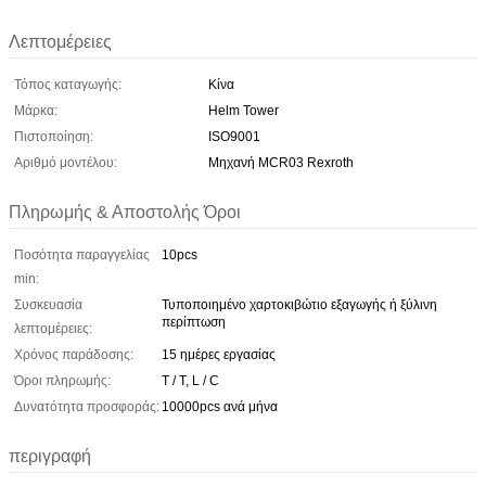
Λεπτομέρειες
Τόπος καταγωγής:
Κίνα
Μάρκα:
Helm Tower
Πιστοποίηση:
ISO9001
Αριθμό μοντέλου:
Μηχανή MCR03 Rexroth
Πληρωμής & Αποστολής Όροι
Ποσότητα παραγγελίας
10pcs
min:
Συσκευασία
Τυποποιημένο χαρτοκιβώτιο εξαγωγής ή ξύλινη
περίπτωση
λεπτομέρειες:
Χρόνος παράδοσης:
15 ημέρες εργασίας
Όροι πληρωμής:
T / T, L / C
Δυνατότητα προσφοράς:
10000pcs ανά μήνα
περιγραφή