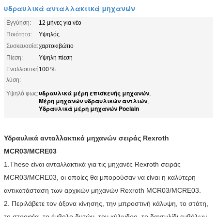
υδραυλικά ανταλλακτικά μηχανών
Εγγύηση:
12 μήνες για νέο
Ποιότητα:
Υψηλός
Συσκευασία:
χαρτοκιβώτιο
Πίεση:
Υψηλή πίεση
Εναλλακτική
100 %
λύση:
υδραυλικά μέρη επισκευής μηχανών
Υψηλό φως:
,
Μέρη μηχανών υδραυλικών αντλιών
,
Υδραυλικά μέρη μηχανών Poclain
Υδραυλικά ανταλλακτικά μηχανών σειράς Rexroth
MCR03/MCRE03
1.These είναι ανταλλακτικά για τις μηχανές Rexroth σειράς
MCR03/MCRE03, οι οποίες θα μπορούσαν να είναι η καλύτερη
αντικατάσταση των αρχικών μηχανών Rexroth MCR03/MCRE03.
2. Περιλάβετε τον άξονα κίνησης, την μπροστινή κάλυψη, το στάτη,
το στροφέα, το έμβολο δυτών, τον κύλινδρο, το δαχτυλίδι εμβόλων,