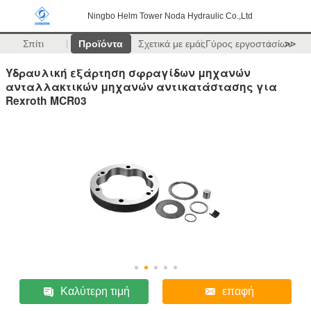
Ningbo Helm Tower Noda Hydraulic Co.,Ltd
Σπίτι
Προϊόντα
Σχετικά με εμάς
Γύρος εργοστασίων
>>
Υδραυλική εξάρτηση σφραγίδων μηχανών
ανταλλακτικών μηχανών αντικατάστασης για
Rexroth MCR03
Καλύτερη τιμή
επαφή