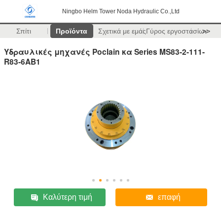
Ningbo Helm Tower Noda Hydraulic Co.,Ltd
Σπίτι
Προϊόντα
Σχετικά με εμάς
Γύρος εργοστασίων
>>
Υδραυλικές μηχανές Poclain κα Series MS83-2-111-
R83-6AB1
Καλύτερη τιμή
επαφή