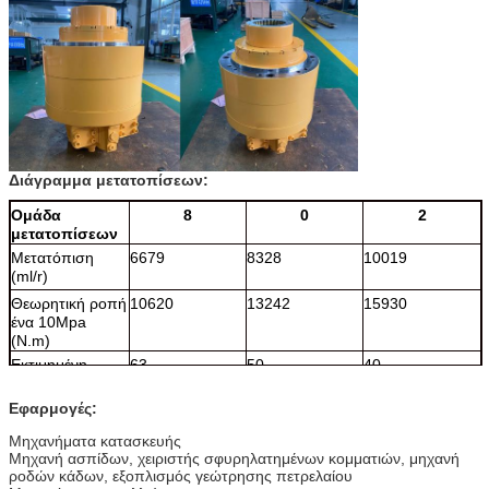
Διάγραμμα μετατοπίσεων:
Ομάδα
8
0
2
μετατοπίσεων
Μετατόπιση
6679
8328
10019
(ml/r)
Θεωρητική ροπή
10620
13242
15930
ένα 10Mpa
(N.m)
Εκτιμημένη
63
50
40
ταχύτητα (r/min)
Εφαρμογές:
Εκτιμημένη
25
25
25
πίεση (MPA)
Μηχανήματα κατασκευής
Ροπή ποσοστού
21700
27050
32550
Μηχανή ασπίδων, χειριστής σφυρηλατημένων κομματιών, μηχανή
(N.m)
ροδών κάδων, εξοπλισμός γεώτρησης πετρελαίου