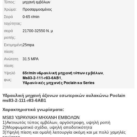
Τύπος:
μηχανή εμβόλων
Χρώμα:
Προσαρμοσμένος
Σειρά
0-65 r/min
ταχύτητας:
σειρά
21700-32550 Ν. μ
ροπής:
Εκτιμημένη
25mpa
πίεση:
Ανώτατη
31.5 MPA
πίεση:
65r/min υδραυλική μηχανή τύπων εμβόλων
Υψηλό
,
Ms83-2-111-r83-6AB1
,
φως:
Υδραυλικές μηχανές Poclain κα Series
Υδραυλική μηχανή άξονων εσωτερικών αυλακώνω Poclain
ms83-2-111-r83-6AB1
Χαρακτηριστικά γνωρίσματα:
MS83 ΥΔΡΑΥΛΙΚΗ ΜΗΧΑΝΗ ΕΜΒΟΛΩΝ
1)Ακτινωτός τύπος εμβόλων, αργόστροφη, υψηλή ροπή
2)Μορφωματικό σχέδιο, υψηλή αποδοτικότητα
3)Υψηλή πίεση και ομαλή λειτουργία ακόμη και με πολύ χαμηλές
ταχύτητα.