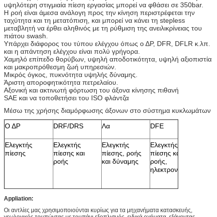
υψηλότερη στιγμιαία πίεση εργασίας μπορεί να φθάσει σε 350bar.
Η ροή είναι άμεσα ανάλογη προς την κίνηση περιστρέφεται την
ταχύτητα και τη μετατόπιση, και μπορεί να κάνει τη stepless
μεταβλητή να έρθει αληθινός με τη ρύθμιση της ανειλικρίνειας του
πιάτου swash.
Υπάρχει διάφορος του τύπου ελέγχου όπως ο ΔΡ, DFR, DFLR κ.λπ.
και η απάντηση ελέγχου είναι πολύ γρήγορα.
Χαμηλό επίπεδο θορύβων, υψηλή αποδοτικότητα, υψηλή αξιοπιστία
και μακροπρόθεσμη ζωή υπηρεσιών.
Μικρός όγκος, πυκνότητα υψηλής δύναμης.
Άριστη αποροφητικότητα πετρελαίου.
Αξονική και ακτινωτή φόρτωση του άξονα κίνησης πιθανή
SAE και να τοποθετήσει του ISO φλάντζα
Μέσω της χρήσης διαμόρφωσης άξονων στο σύστημα κυκλωμάτων
Ο ΔΡ
DRF/DRS
Λα
DFE
ΕΔ (
92707
Ελεγκτής
Ελεγκτής
Ελεγκτής
Ελεγκτής
Ηλεκτ
πίεσης
πίεσης και
πίεσης, ροής
πίεσης και
έλεγχ
ροής
και δύναμης
ροής,
κλεισ
ηλεκτρονικός
Appliation:
Οι αντλίες μας χρησιμοποιούνται κυρίως για τα μηχανήματα κατασκευής,
γεωλογικός τρυπώντας με τρυπάνι εξοπλισμός, ειδικά οχήματα, εξάγοντας