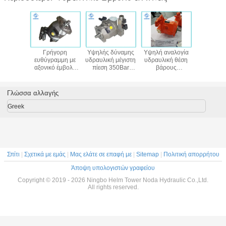
αστήστε
Γρήγορη
Υψηλής δύναμης
Υψηλή αναλογία
Ελαφ
ραυλική
ευθύγραμμη με
υδραυλική μέγιστη
υδραυλική θέση
υδραυλ
 σειράς
αξονικό έμβολο
πίεση 350Bar
βάρους
κινητήρας
roth
αντλία A10V
απόδοσης
εγκατάστασης
8/28/45/71/100/140
απάντησης
αναρρόφησης
εμβολοφόρων
ελέγχου με
εμβολοφόρων
αντλιών
Γλώσσα αλλαγής
κατευθείαν - δομή
αντλιών A10V
προαιρετική
άξονων
άριστη
Greek
Σπίτι
|
Σχετικά με εμάς
|
Μας ελάτε σε επαφή με
|
Sitemap
|
Πολιτική απορρήτου
Άποψη υπολογιστών γραφείου
Copyright © 2019 - 2026 Ningbo Helm Tower Noda Hydraulic Co.,Ltd.
All rights reserved.