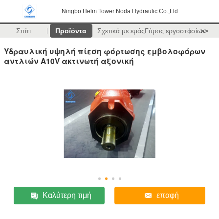
Ningbo Helm Tower Noda Hydraulic Co.,Ltd
Σπίτι
Προϊόντα
Σχετικά με εμάς
Γύρος εργοστασίων
>>
Υδραυλική υψηλή πίεση φόρτωσης εμβολοφόρων
αντλιών A10V ακτινωτή αξονική
Καλύτερη τιμή
επαφή