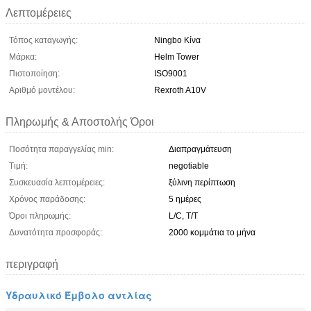
Λεπτομέρειες
Τόπος καταγωγής:
Ningbo Κίνα
Μάρκα:
Helm Tower
Πιστοποίηση:
ISO9001
Αριθμό μοντέλου:
Rexroth A10V
Πληρωμής & Αποστολής Όροι
Ποσότητα παραγγελίας min:
Διαπραγμάτευση
Τιμή:
negotiable
Συσκευασία λεπτομέρειες:
ξύλινη περίπτωση
Χρόνος παράδοσης:
5 ημέρες
Όροι πληρωμής:
L/C, T/T
Δυνατότητα προσφοράς:
2000 κομμάτια το μήνα
περιγραφή
Υδραυλικό Έμβολο αντλίας