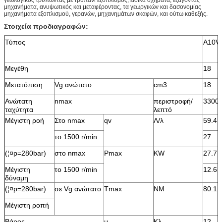
μηχανήματα, ανυψωτικός και μεταφέροντας, τα γεωργικών και δασονομίας
μηχανήματα εξοπλισμού, γερανών, μηχανημάτων σκαφών, και ούτω καθεξής.
Στοιχεία προδιαγραφών:
Τύπος
A10V
Μεγέθη
18
Μετατόπιση
Vg ανώτατο
cm3
18
Ανώτατη
nmax
περιστροφή/
3300
ταχύτητα
λεπτό
Μέγιστη ροή
Στο nmax
qv
Λ/λ
59.4
το 1500 r/min
27
(¦¤p=280bar)
στο nmax
Pmax
KW
27.7
Μέγιστη
το 1500 r/min
12.6
δύναμη
(¦¤p=280bar)
σε Vg ανώτατο
Tmax
NM
80.1
Μέγιστη ροπή
Βάρος
μ
Κλ
12