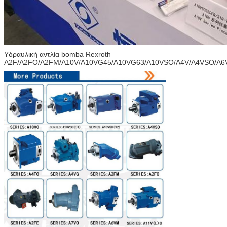
Υδραυλική αντλία bomba Rexroth
A2F/A2FO/A2FM/A10V/A10VG45/A10VG63/A10VSO/A4V/A4VSO/A6