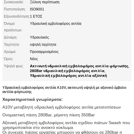
Συσκευασία:
Ξύλινη περίπτωση
Πιστοποίηση:
ISO9001
Εξουσιοδότηση:
1 ΕΤΟΣ
Όνομα
Υδραυλική εμβολοφόρος αντλία
προϊόντων:
Δύναμη:
Υδραυλικός
Ταχύτητα:
υψηλή ταχύτητα
Χρώμα:
Προσαρμοσμένος
Όρος:
Νέος
Ακτινωτή υδραυλική εμβολοφόρος αντλία φόρτωσης
Υψηλό φως:
,
280Bar υδραυλική εμβολοφόρος αντλία
,
Υδραυλική εμβολοφόρος αντλία αξονική
Υδραυλική εμβολοφόρος αντλία A10V, ακτινωτή υψηλή με αξονικό έμβολο
αντλία φόρτωσης
Χαρακτηριστικά γνωρίσματα:
A10V μεταβλητή υδραυλική εμβολοφόρος αντλία μετατοπίσεων
Ονομαστική πίεση 280Bar, μέγιστη πίεση 350Bar
Αξονική μεταβλητή εμβολοφόρος αντλία σχεδίου πιάτων Swash που
χρησιμοποιείται στο ανοικτό κύκλωμα.
Οι συνεχείς πιέσεις εργασίας μπορούν να φθάσουν σε 280bar η