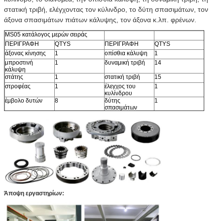
στατική τριβή, ελέγχοντας τον κύλινδρο, το δύτη σπασιμάτων, τον
άξονα σπασιμάτων πιάτων κάλυψης, τον άξονα κ.λπ. φρένων.
MS05 κατάλογος μερών σειράς
ΠΕΡΙΓΡΑΦΗ
QTYS
ΠΕΡΙΓΡΑΦΗ
QTYS
άξονας κίνησης
1
οπίσθια κάλυψη
1
μπροστινή
1
δυναμική τριβή
14
κάλυψη
στάτης
1
στατική τριβή
15
στροφέας
1
έλεγχος του
1
κυλίνδρου
έμβολο δυτών
8
δύτης
1
σπασιμάτων
κύλινδρος
8
πιάτο κάλυψης
1
διανομέας
1
άξονας φρένων
1
Άποψη εργαστηρίων: