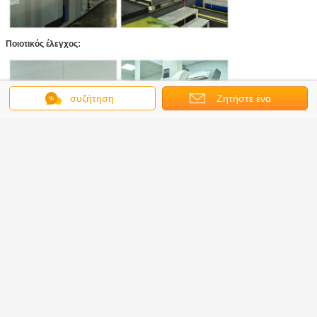
Ποιοτικός έλεγχος:
συζήτηση
Ζητήστε ένα
απόσπασμα
Μέρη μηχανών υδραυλικών αντλιών
Ετικέττες:
,
Υδραυλικά μέρη μηχανών Poclain
,