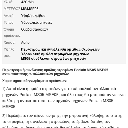
Υλικό:
42CrMo
ΜΕΓΕΘΟΣ:
MS/MSE05
Ανοχή:
Υψηλή ακρίβεια
Τύπος:
Υδραυλικές μηχανές
Όνομα
Ομάδα στροφέων
προϊόντων:
Χρώμα:
Ασήμι
Περιστροφική συνέλευση ομάδας στροφέων
Υψηλό
,
Υδραυλική ομάδα στροφέων μηχανών
,
φως:
MS05 συνέλευση στροφέων μηχανών
Περιστροφική συνέλευση ομάδας στροφέων Poclain MS05 MSE05
αντικατάστασης ανταλλακτικών μηχανών
Χαρακτηριστικά γνωρίσματα προϊόντων:
Αυτοί είναι η ομάδα στροφέων για τα υδραυλικά ανταλλακτικά
1)
μηχανών Poclain MS05 MSE05, και όλα τους θα μπορούσαν να είναι
καλύτερη αντικατάσταση των αρχικών μηχανών Poclain MS05
MSE05.
Περιλάβετε τον άξονα κίνησης, την μπροστινή κάλυψη, το στάτη,
2)
το στροφέα, τη συνέλευση στροφέων, το έμβολο δυτών, τον
κύλινδρο, το διανομέα, την οπίσθια κάλυψη, τη δυναμική τριβή, τη