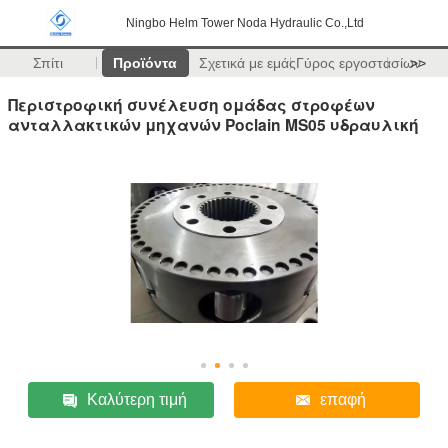
Ningbo Helm Tower Noda Hydraulic Co.,Ltd
Σπίτι
Προϊόντα
Σχετικά με εμάς
Γύρος εργοστασίων
>>
Περιστροφική συνέλευση ομάδας στροφέων
ανταλλακτικών μηχανών Poclain MS05 υδραυλική
Καλύτερη τιμή
επαφή