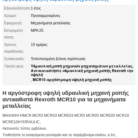
Εξουσιοδότηση:
1 έτος
Χρώμα:
Προσαρμοσμένος
Εφαρμογή:
Μηχανήματα μεταλλείας
Εκτιμημένη
MPA 25
πίεση:
Χρόνος
15 ημέρες
παράδοσης:
Συσκευασία:
Τυποποιημένη ξύλινη περίπτωση
Υδραυλική ροπή μηχανών μηχανημάτων μεταλλείας
Υψηλό φως:
,
Αντικαταστήστε υδραυλική μηχανή ροπής Rexroth την
υψηλή
MCR10 αργόστροφη υψηλή μηχανή ροπής
,
Η αργόστροφη υψηλή υδραυλική μηχανή ροπής
αντικαθιστά Rexroth MCR10 για τα μηχανήματα
μεταλλείας
ΜΗΧΑΝΉ
HMCR
MCR3 MCR03 MCRE03 MCR5 MCR05 MCRE05 MCR10
MCRE10HYDRAULIC,
Ακτινωτός τύπος εμβόλων,
Υιοθετήστε το εισαγόμενα ρουλεμάν και το παρέμβυσμα ελαίου, κ.λπ.,