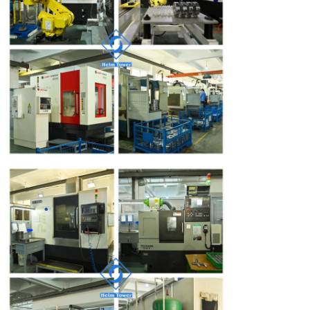
Σειρά
0-215
0-195
0-180
0-15
ταχύτητας
(r/min)
Max.power
44
44
44
50
(KW)