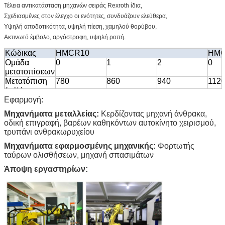
Τέλεια αντικατάσταση μηχανών σειράς Rexroth ίδια,
Σχεδιασμένες στον έλεγχο οι ενότητες, συνδυάζουν ελεύθερα,
Υψηλή αποδοτικότητα, υψηλή πίεση, χαμηλού θορύβου,
Ακτινωτό έμβολο, αργόστροφη, υψηλή ροπή.
Κώδικας
HMCR10
HMC
Ομάδα
0
1
2
0
μετατοπίσεων
Μετατόπιση
780
860
940
112
(ml/r)
Εφαρμογή:
Θεωρητική
1240
1367
1494
178
ροπή σε
Μηχανήματα μεταλλείας:
Κερδίζοντας μηχανή άνθρακα,
10Mpa (N.m)
οδική επιγραφή, βαρέων καθηκόντων αυτοκίνητο χειρισμού,
Εκτιμημένη
125
100
100
100
τρυπάνι ανθρακωρυχείου
ταχύτητα
(r/min)
Μηχανήματα εφαρμοσμένης μηχανικής:
Φορτωτής
ταύρων ολισθήσεων, μηχανή σπασιμάτων
Εκτιμημένη
25
25
25
25
πίεση (MPA)
Άποψη εργαστηρίων:
Εκτιμημένη
2560
2820
3090
368
ροπή (N.M)
Max.pressure
31.5
31.5
31.5
31.5
(MPA)
Max.torque
3160
3480
3810
454
(N.m)