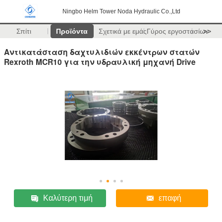
Ningbo Helm Tower Noda Hydraulic Co.,Ltd
Σπίτι
Προϊόντα
Σχετικά με εμάς
Γύρος εργοστασίων
>>
Αντικατάσταση δαχτυλιδιών εκκέντρων στατών
Rexroth MCR10 για την υδραυλική μηχανή Drive
Καλύτερη τιμή
επαφή