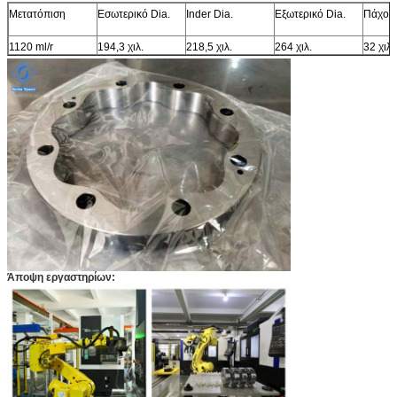
Μετατόπιση
Εσωτερικό Dia.
Inder Dia.
Εξωτερικό Dia.
Πάχος
1120 ml/r
194,3 χιλ.
218,5 χιλ.
264 χιλ.
32 χιλ.
Άποψη εργαστηρίων: