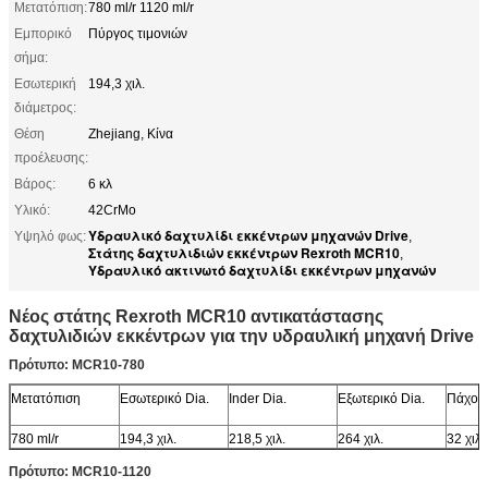
Μετατόπιση:
780 ml/r 1120 ml/r
Εμπορικό
Πύργος τιμονιών
σήμα:
Εσωτερική
194,3 χιλ.
διάμετρος:
Θέση
Zhejiang, Κίνα
προέλευσης:
Βάρος:
6 κλ
Υλικό:
42CrMo
Υδραυλικό δαχτυλίδι εκκέντρων μηχανών Drive
Υψηλό φως:
,
Στάτης δαχτυλιδιών εκκέντρων Rexroth MCR10
,
Υδραυλικό ακτινωτό δαχτυλίδι εκκέντρων μηχανών
Νέος στάτης Rexroth MCR10 αντικατάστασης
δαχτυλιδιών εκκέντρων για την υδραυλική μηχανή Drive
Πρότυπο: MCR10-780
Μετατόπιση
Εσωτερικό Dia.
Inder Dia.
Εξωτερικό Dia.
Πάχος
780 ml/r
194,3 χιλ.
218,5 χιλ.
264 χιλ.
32 χιλ.
Πρότυπο: MCR10-1120