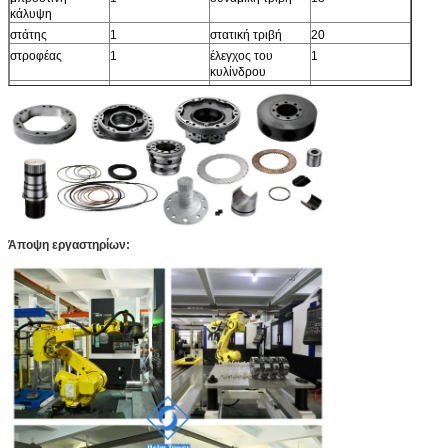
κάλυψη
στάτης
1
στατική τριβή
20
στροφέας
1
έλεγχος του
1
κυλίνδρου
έμβολο δυτών
8
δύτης
1
σπασιμάτων
κύλινδρος
8
πιάτο κάλυψης
1
διανομέας
1
άξονας φρένων
1
Άποψη εργαστηρίων: