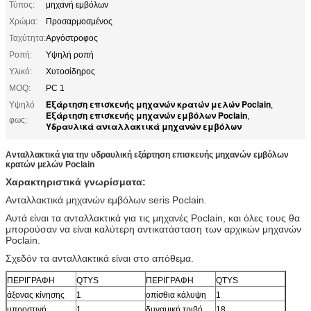
Τύπος:
μηχανή εμβόλων
Χρώμα:
Προσαρμοσμένος
Ταχύτητα:
Αργόστροφος
Ροπή:
Υψηλή ροπή
Υλικό:
Χυτοσίδηρος
MOQ:
PC 1
Εξάρτηση επισκευής μηχανών κρατών μελών Poclain
Υψηλό
,
Εξάρτηση επισκευής μηχανών εμβόλων Poclain
,
φως:
Υδραυλικά ανταλλακτικά μηχανών εμβόλων
Ανταλλακτικά για την υδραυλική εξάρτηση επισκευής μηχανών εμβόλων
κρατών μελών Poclain
Χαρακτηριστικά γνωρίσματα:
Ανταλλακτικά μηχανών εμβόλων seris Poclain.
Αυτά είναι τα ανταλλακτικά για τις μηχανές Poclain, και όλες τους θα
μπορούσαν να είναι καλύτερη αντικατάσταση των αρχικών μηχανών
Poclain.
Σχεδόν τα ανταλλακτικά είναι στο απόθεμα.
ΠΕΡΙΓΡΑΦΗ
QTYS
ΠΕΡΙΓΡΑΦΗ
QTYS
άξονας κίνησης
1
οπίσθια κάλυψη
1
μπροστινή
1
δυναμική τριβή
18