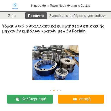
Ningbo Helm Tower Noda Hydraulic Co.,Ltd
Σπίτι
Προϊόντα
Σχετικά με εμάς
Γύρος εργοστασίων
>>
Υδραυλικά ανταλλακτικά εξαρτήσεων επισκευής
μηχανών εμβόλων κρατών μελών Poclain
Καλύτερη τιμή
επαφή