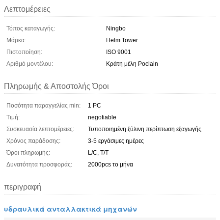
Λεπτομέρειες
Τόπος καταγωγής:
Ningbo
Μάρκα:
Helm Tower
Πιστοποίηση:
ISO 9001
Αριθμό μοντέλου:
Κράτη μέλη Poclain
Πληρωμής & Αποστολής Όροι
Ποσότητα παραγγελίας min:
1 PC
Τιμή:
negotiable
Συσκευασία λεπτομέρειες:
Τυποποιημένη ξύλινη περίπτωση εξαγωγής
Χρόνος παράδοσης:
3-5 εργάσιμες ημέρες
Όροι πληρωμής:
L/C, T/T
Δυνατότητα προσφοράς:
2000pcs το μήνα
περιγραφή
υδραυλικά ανταλλακτικά μηχανών