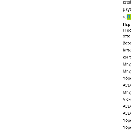
επε
μεγ
Π
4.
Περ
Η υδ
όποι
βαρο
Ιαπω
και 
Μηχ
Μηχ
Υδρ
Αντλ
Μηχ
Vick
Αντ
Αντλ
Υδρ
Υδρα