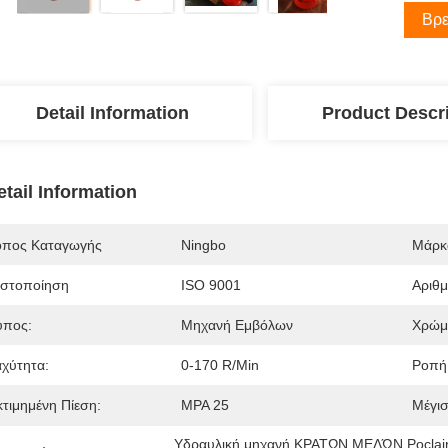
Βρε
Detail Information
Product Descr
etail Information
όπος Καταγωγής
Ningbo
Μάρκ
ιστοποίηση
ISO 9001
Αριθ
ύπος:
Μηχανή Εμβόλων
Χρώμ
αχύτητα:
0-170 R/min
Ροπή
κτιμημένη Πίεση:
MPA 25
Μέγισ
Υδραυλική μηχανή ΚΡΑΤΩΝ ΜΕΛΏΝ Poclai