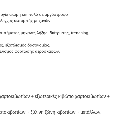
υργία ακόμη και πολύ σε αργόστροφο
, έλεγχος εκπομπής μηχανών
τρυπήματος μηχανές λήξης, διάτρυσης, trenching,
ρες, εξοπλισμός δασονομίας,
εξοπλισμός φόρτωσης αεροσκαφών,
χαρτοκιβωτίων + εξωτερικές κιβώτιο χαρτοκιβωτίων +
ρτοκιβωτίων + ξύλινη ζώνη κιβωτίων + μετάλλων.