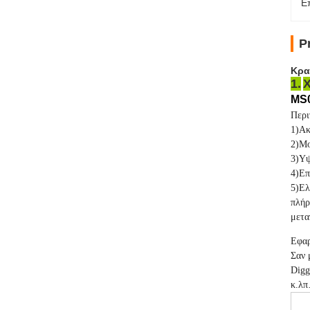
Ε
P
Κρα
1.
Χ
MS
Περι
1)Ακ
2)Μο
3)Υψ
4)Επ
5)Ελ
πλήρ
μετα
Εφαρ
Σαν 
Digg
κ.λ