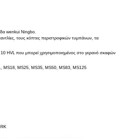
άδα wenkui Ningbo.
ς αντλίες, τους κόπτες περιστροφικών τυμπάνων, τα
ος 10 HVL που μπορεί χρησιμοποιημένος στο γερανό σκαφών
11, MS18, MS25, MS35, MS50, MS83, MS125
 RK