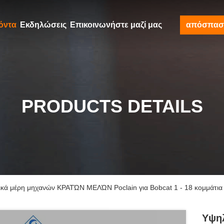
όντα
Εκδηλώσεις
Επικοινωνήστε μαζί μας
απόσπασ
PRODUCTS DETAILS
ά μέρη μηχανών ΚΡΑΤΏΝ ΜΕΛΏΝ Poclain για Bobcat 1 - 18 κομμάτια
Υψη