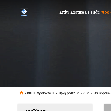
Σπίτι
Σχετικά με εμάς
προϊ
Σπίτι
>
προϊόντα
>
Υψηλή ροπή MS08 MSE08 υδραυλικ
προϊόντα