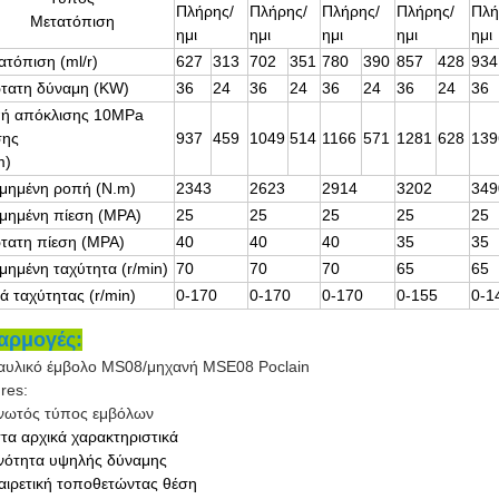
Πλήρης/
Πλήρης/
Πλήρης/
Πλήρης/
Πλή
Μετατόπιση
ημι
ημι
ημι
ημι
ημι
ατόπιση (ml/r)
627
313
702
351
780
390
857
428
934
τατη δύναμη (KW)
36
24
36
24
36
24
36
24
36
ή απόκλισης 10MPa
σης
937
459
1049
514
1166
571
1281
628
139
m)
ιμημένη ροπή (N.m)
2343
2623
2914
3202
349
ιμημένη πίεση (MPA)
25
25
25
25
25
τατη πίεση (MPA)
40
40
40
35
35
ιμημένη ταχύτητα (r/min)
70
70
70
65
65
ά ταχύτητας (r/min)
0-170
0-170
0-170
0-155
0-1
αρμογές:
αυλικό έμβολο MS08/μηχανή MSE08 Poclain
res:
ινωτός τύπος εμβόλων
τα αρχικά χαρακτηριστικά
νότητα υψηλής δύναμης
αιρετική τοποθετώντας θέση