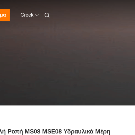
μα
Greek
λή Ροπή MS08 MSE08 Υδραυλικά Μέρη