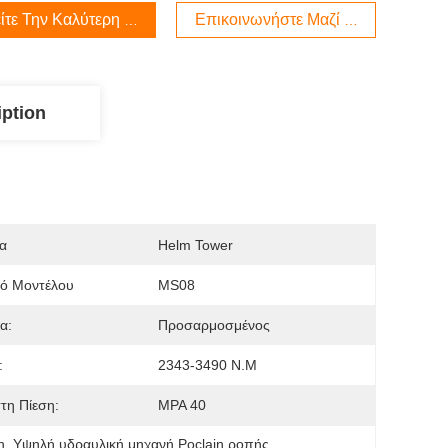
ίτε Την Καλύτερη Τιμή
Επικοινωνήστε Μαζί Μας
iption
α
Helm Tower
μό Μοντέλου
MS08
α:
Προσαρμοσμένος
:
2343-3490 N.m
τη Πίεση:
MPA 40
n
, 
Υψηλή υδραυλική μηχανή Poclain ροπής
, 