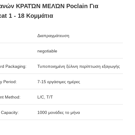
ανών ΚΡΑΤΏΝ ΜΕΛΏΝ Poclain Για
at 1 - 18 Κομμάτια
Διαπραγμάτευση
negotiable
rd Packaging:
Τυποποιημένη ξύλινη περίπτωση εξαγωγής
y Period:
7-15 εργάσιμες ημέρες
nt Method:
L/C, T/T
 Capacity:
1000 μονάδες το μήνα