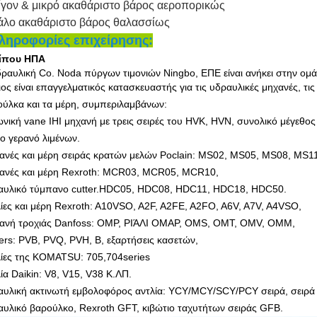
ίγον & μικρό ακαθάριστο βάρος αεροπορικώς
άλο ακαθάριστο βάρος θαλασσίως
ληροφορίες επιχείρησης:
ίπου ΗΠΑ
ραυλική Co. Noda πύργων τιμονιών Ningbo, ΕΠΕ είναι ανήκει στην ομ
ος είναι επαγγελματικός κατασκευαστής για τις υδραυλικές μηχανές, τι
ύλκα και τα μέρη, συμπεριλαμβάνων:
νική vane IHI μηχανή με τρεις σειρές του HVK, HVN, συνολικό μέγεθ
το γερανό λιμένων.
ανές και μέρη σειράς κρατών μελών Poclain: MS02, MS05, MS08, MS
ανές και μέρη Rexroth: MCR03, MCR05, MCR10,
αυλικό τύμπανο cutter.HDC05, HDC08, HDC11, HDC18, HDC50.
ίες και μέρη Rexroth: A10VSO, A2F, A2FE, A2FO, A6V, A7V, A4VSO,
ανή τροχιάς Danfoss: OMP, ΡΙΆΛΙ ΟΜΑΡ, OMS, OMT, OMV, OMM,
ers: PVB, PVQ, PVH, Β, εξαρτήσεις κασετών,
λίες της KOMATSU: 705,704series
ία Daikin: V8, V15, V38 Κ.ΛΠ.
αυλική ακτινωτή εμβολοφόρος αντλία: YCY/MCY/SCY/PCY σειρά, σειρά
υλικό βαρούλκο, Rexroth GFT, κιβώτιο ταχυτήτων σειράς GFB.