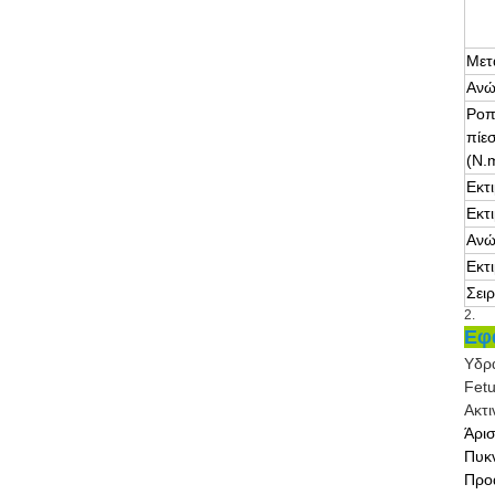
Μετ
Ανώ
Ροπ
πίε
(N.
Εκτ
Εκτ
Ανώ
Εκτ
Σειρ
2.
Εφ
Υδρ
Fetu
Ακτ
Άρισ
Πυκ
Προ