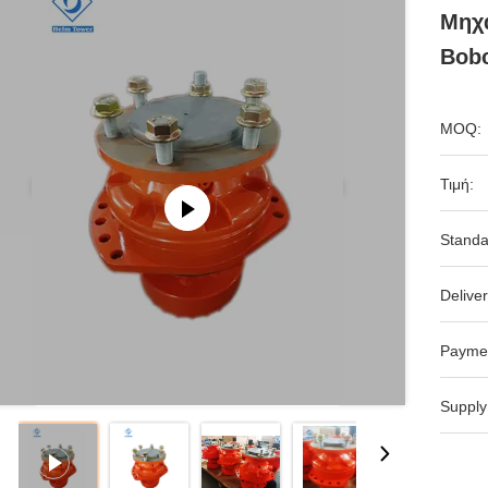
Μηχ
Bobc
MOQ:
Τιμή:
Standa
Deliver
Payme
Supply