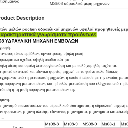
πισημαίνω:
MSE08 υδραυλικά μέρη μηχανών
roduct Description
τών μελών poclain υδραυλικοί μηχανών υψηλοί προμηθευτές μερ
αρακτηριστικά γνωρίσματα προϊόντων:
08 ΥΔΡΑΥΛΙΚΗ ΜΗΧΑΝΗ ΕΜΒΟΛΩΝ
γραφή:
τινωτός τύπος εμβόλων, αργόστροφη, υψηλή ροπή
ρφωματικό σχέδιο, υψηλή αποδοτικότητα
ηλή πίεση και ομαλή λειτουργία ακόμη και με πολύ χαμηλές ταχύτητα.
ιτρεπτό ακτινωτό και αξονικό φορτίο, μηχανή με το φρένο πολυ-δίσκων,
εγχόμενος από τη μετατόπιση μηχανών, η οποία διαίρεσε με την ενιαίος-μετατ
ης παραγωγή μετατοπίσεων, και η διπλός-μετατόπιση που ελέγχεται από τη βα
τόπιση ή τη μισή παραγωγή μετατοπίσεών της
μογή:
μηχανισμό επαναστάσεων του υδραυλικού συστήματος, η υδραυλική μηχανή 
er φορτωτών, μηχανή άλεσης, εξάγοντας μηχανήματα, μηχανήματα κατασκευής
π….
Ms08-8
Ms08-9
MS08-0
Ms08-1
Ms0
Τύπος