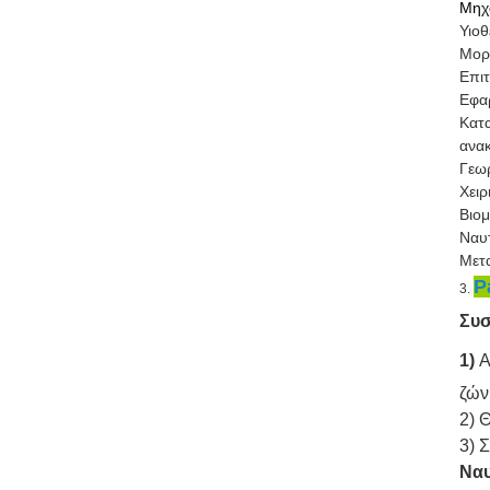
Μηχα
Υιοθ
Μορφ
Επιτ
Εφα
Κατα
ανα
Γεωρ
Χειρ
Βιομ
Ναυτ
Μετα
P
3.
Συσ
1)
Α
ζών
2) 
3) 
Ναυ