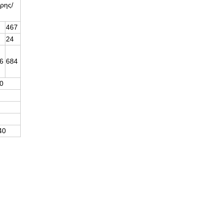
ρης/
467
24
6
684
0
40