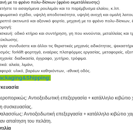
νή με το φρένο πολυ-δίσκων (φρένο εκμετάλλευσης)
ετήστε το εισαγόμενα ρουλεμάν και το παρέμβυσμα ελαίου, κ.λπ.
ωματικό σχέδιο, υψηλή αποδοτικότητα, υψηλή ανοχή και ομαλή λειτο
ρεπτό ακτινωτό και αξονικό φορτίο, μηχανή με το φρένο πολυ-δίσκων
ρμογή:
σκευή: οδικό κτήριο και συντήρηση, γη που κινούνται, μεταλλείας και 
κύκλωσης.
γία: συνδυάστε και άλλοι τις θεριστικές μηχανές ειδικότητας, ψεκαστή
ισμός: forklift φορτηγά, εναέριες πλατφόρμες εργασίας, μεταφορείς, 
ηχανία: διαδικασία, έγγραφο, χυτήριο, τρόφιμα.
ικά: αλιεία, λιμάνι,
φορά: υλικό, βαρέων καθηκόντων, -εθνική οδός.
ackaging&Shipping:
κευασία
εροπορικώς: Αντιοξειδωτική επεξεργασία + κατάλληλο κιβώτιο 
η συσκευασίας.
Θαλασσίως: Αντιοξειδωτική επεξεργασία + κατάλληλο κιβώτιο χα
Σαν απαίτηση του πελάτη.
τιλία