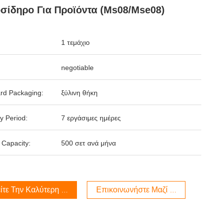
σίδηρο Για Προϊόντα (Ms08/Mse08)
1 τεμάχιο
negotiable
rd Packaging:
ξύλινη θήκη
y Period:
7 εργάσιμες ημέρες
 Capacity:
500 σετ ανά μήνα
ίτε Την Καλύτερη Τιμή
Επικοινωνήστε Μαζί Μας