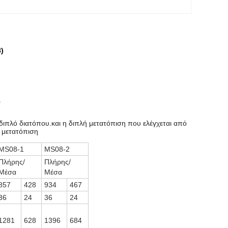
)
.
ι διπλό διατόπου.και η διπλή μετατόπιση που ελέγχεται από
ή μετατόπιση
MS08-1
MS08-2
Πλήρης/
Πλήρης/
Μέσα
Μέσα
857
428
934
467
36
24
36
24
1281
628
1396
684