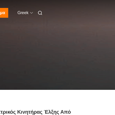
μα
Greek
τρικός Κινητήρας Έλξης Από