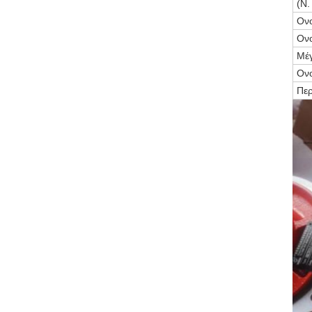
(N.
Ονο
Ονο
Μέγ
Ονο
Περ