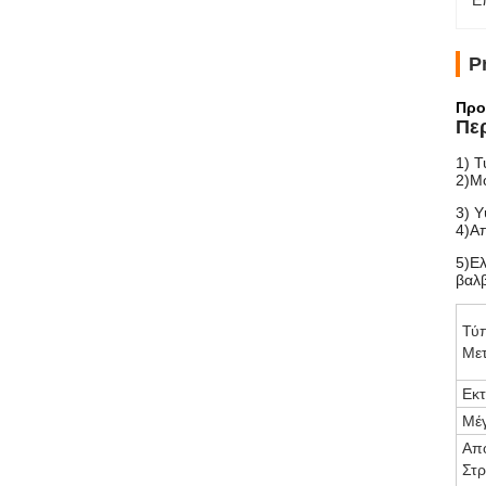
Ε
P
Προ
Πε
1) Τ
2)Μ
3) Υ
4)Απ
5)Ελ
βαλβ
Τύ
Με
Εκτ
Μέγ
Απ
Στ