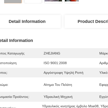
Detail Information
Product Descr
etail Information
όπος Καταγωγής
ZHEJIANG
Μάρκ
ιστοποίηση
ISO 9001:2008
Αριθ
ύπος:
Αργόστροφη Υψηλή Ροπή
Υλικό
ρώμα:
Αίτημα Του Πελάτη
Εφαρ
νομασία Προϊόντος:
Υδραυλική Μηχανή
Εγγύ
Υδραυλικός κινητήρας έμβολο Mse08
, 
Υδρα