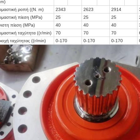
 m)
μαστική ροπή ((N. m)
2343
2623
2914
μαστική πίεση (MPa)
25
25
25
ιστη πίεση (MPa)
40
40
40
μαστική ταχύτητα ((r/min)
70
70
70
ιοχή ταχύτητας ((r/min)
0-170
0-170
0-170