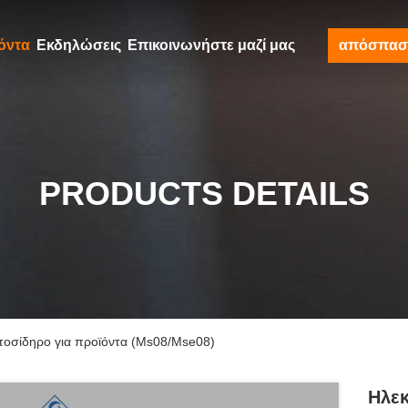
όντα
Εκδηλώσεις
Επικοινωνήστε μαζί μας
απόσπασ
PRODUCTS DETAILS
υτοσίδηρο για προϊόντα (Ms08/Mse08)
Ηλεκ