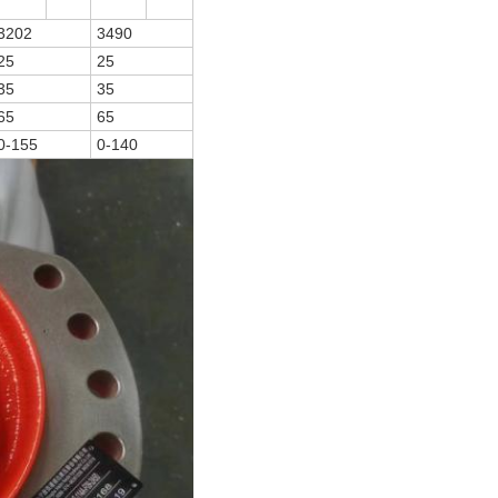
3202
3490
25
25
35
35
65
65
0-155
0-140