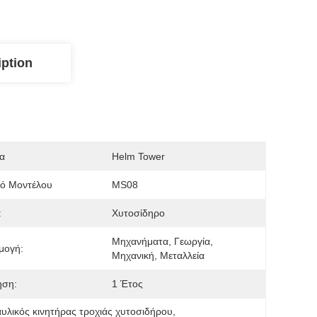
iption
α
Helm Tower
μό Μοντέλου
MS08
:
Χυτοσίδηρο
Μηχανήματα, Γεωργία, 
μογή:
Μηχανική, Μεταλλεία
ηση:
1 Έτος
υλικός κινητήρας τροχιάς χυτοσιδήρου
, 