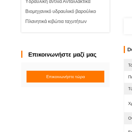
Υδραυλική αντλία Ανταλλακτικά
Βιομηχανικό υδραυλικό βαρούλκο
Πλανητικά κιβώτια ταχυτήτων
D
Επικοινωνήστε μαζί μας
Τ
Επικοινωνήστε τώρα
Π
Τ
Χ
Ο