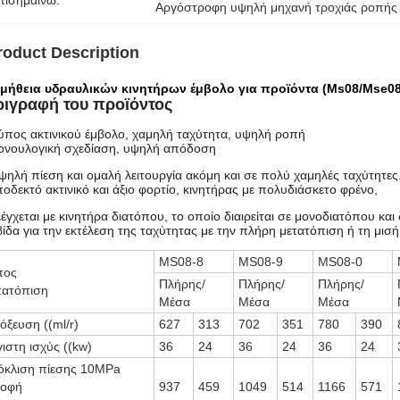
πισημαίνω:
Αργόστροφη υψηλή μηχανή τροχιάς ροπής
roduct Description
μήθεια υδραυλικών κινητήρων έμβολο για προϊόντα (Ms08/Mse08
ριγραφή του προϊόντος
ύπος ακτινικού έμβολο, χαμηλή ταχύτητα, υψηλή ροπή
ονουλογική σχεδίαση, υψηλή απόδοση
ψηλή πίεση και ομαλή λειτουργία ακόμη και σε πολύ χαμηλές ταχύτητες
οδεκτό ακτινικό και άξιο φορτίο, κινητήρας με πολυδιάσκετο φρένο,
έγχεται με κινητήρα διατόπου, το οποίο διαιρείται σε μονοδιατόπου κα
ίδα για την εκτέλεση της ταχύτητας με την πλήρη μετατόπιση ή τη μισ
MS08-8
MS08-9
MS08-0
πος
Πλήρης/
Πλήρης/
Πλήρης/
τατόπιση
Μέσα
Μέσα
Μέσα
όξευση ((ml/r)
627
313
702
351
780
390
ιστη ισχύς ((kw)
36
24
36
24
36
24
όκλιση πίεσης 10MPa
ροφή
937
459
1049
514
1166
571