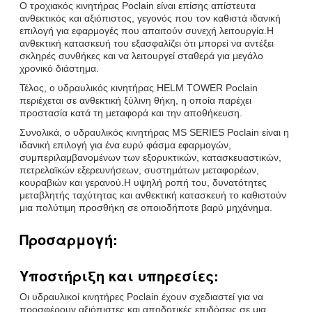
Ο τροχιακός κινητήρας Poclain είναι επίσης απίστευτα
ανθεκτικός και αξιόπιστος, γεγονός που τον καθιστά ιδανική
επιλογή για εφαρμογές που απαιτούν συνεχή λειτουργία.Η
ανθεκτική κατασκευή του εξασφαλίζει ότι μπορεί να αντέξει
σκληρές συνθήκες και να λειτουργεί σταθερά για μεγάλο
χρονικό διάστημα.
Τέλος, ο υδραυλικός κινητήρας HELM TOWER Poclain
περιέχεται σε ανθεκτική ξύλινη θήκη, η οποία παρέχει
προστασία κατά τη μεταφορά και την αποθήκευση.
Συνολικά, ο υδραυλικός κινητήρας MS SERIES Poclain είναι η
ιδανική επιλογή για ένα ευρύ φάσμα εφαρμογών,
συμπεριλαμβανομένων των εξορυκτικών, κατασκευαστικών,
πετρελαϊκών εξερευνήσεων, συστημάτων μεταφορέων,
κουραβιών και γερανού.Η υψηλή ροπή του, δυνατότητες
μεταβλητής ταχύτητας και ανθεκτική κατασκευή το καθιστούν
μια πολύτιμη προσθήκη σε οποιοδήποτε βαρύ μηχάνημα.
Προσαρμογή:
Υποστήριξη και υπηρεσίες:
Οι υδραυλικοί κινητήρες Poclain έχουν σχεδιαστεί για να
προσφέρουν αξιόπιστες και αποδοτικές επιδόσεις σε μια