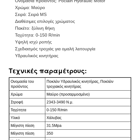
Ονομασία προϊόντος: Poclain Hydraulic Motor
Χρώμα: Μαύρο
Σειρά: Σειρά MS
Διαθέσιμες επιλογές χρώματος
Πακέτο: ξύλινη θήκη
Ταχύτητα: 0-150 R/min
Υψηλή ισχύ ροπής
Σχεδιασμός τροχιάς για ομαλή λειτουργία
Υδραυλικός κινητήρας
Τεχνικές παραμέτρους:
Ονομασία του
Ποκλέιν Υδραυλικός κινητήρας, Ποκλέιν
προϊόντος
τροχιακός κινητήρας
Χρώμα
Μαύρο (προσαρμοσμένο)
Στροφή
2343-3490 Ν.μ.
Ταχύτητα
0-150 R/min
Υλικό
Χάλυβας
Μέγιστη πίεση
31.5Mpa
Μέγιστη πίεση
350