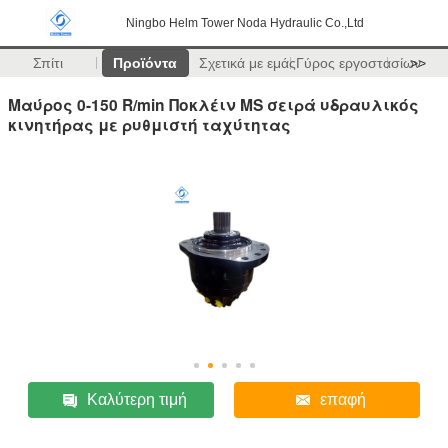
Ningbo Helm Tower Noda Hydraulic Co.,Ltd
Σπίτι
Προϊόντα
Σχετικά με εμάς
Γύρος εργοστασίων
>>
Μαύρος 0-150 R/min Ποκλέιν MS σειρά υδραυλικός
κινητήρας με ρυθμιστή ταχύτητας
Καλύτερη τιμή
επαφή