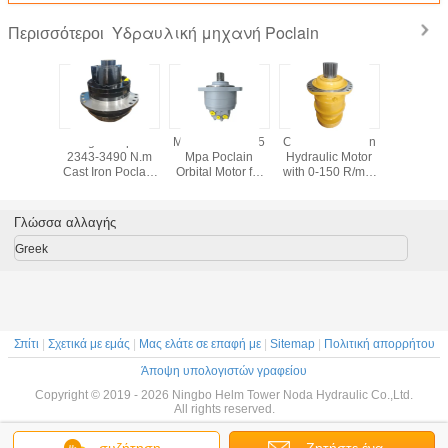
Υδραυλική μηχανή Poclain
Περισσότεροι
Certified
High Torque
Max Pressure 45
Cast Iron Poclain
45 Mpa
Hydraulic
2343-3490 N.m
Mpa Poclain
Hydraulic Motor
Pressure 
r Heavy-
Cast Iron Poclain
Orbital Motor for
with 0-150 R/min
Radial P
lications
Hydraulic Motor
Construction
Speed and
Motor IS
 R/min
for Heavy Duty
Machinery
Durable Design
Certifie
45 Mpa
Heavy 
Γλώσσα αλλαγής
essure
Applica
Greek
Σπίτι
|
Σχετικά με εμάς
|
Μας ελάτε σε επαφή με
|
Sitemap
|
Πολιτική απορρήτου
Άποψη υπολογιστών γραφείου
Copyright © 2019 - 2026 Ningbo Helm Tower Noda Hydraulic Co.,Ltd.
All rights reserved.