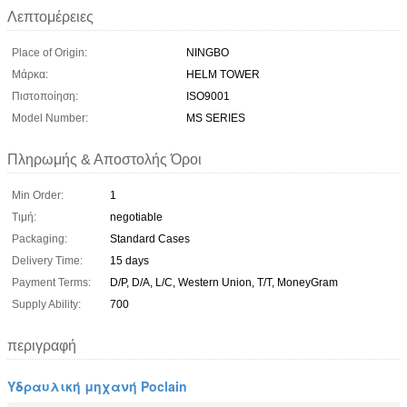
Λεπτομέρειες
Place of Origin:
NINGBO
Μάρκα:
HELM TOWER
Πιστοποίηση:
ISO9001
Model Number:
MS SERIES
Πληρωμής & Αποστολής Όροι
Min Order:
1
Τιμή:
negotiable
Packaging:
Standard Cases
Delivery Time:
15 days
Payment Terms:
D/P, D/A, L/C, Western Union, T/T, MoneyGram
Supply Ability:
700
περιγραφή
Υδραυλική μηχανή Poclain