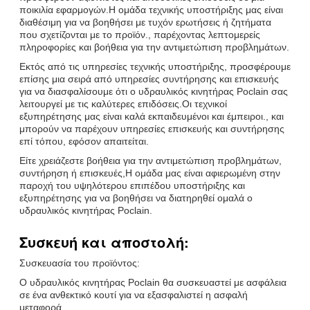
ποικιλία εφαρμογών.Η ομάδα τεχνικής υποστήριξης μας είναι
διαθέσιμη για να βοηθήσει με τυχόν ερωτήσεις ή ζητήματα
που σχετίζονται με το προϊόν., παρέχοντας λεπτομερείς
πληροφορίες και βοήθεια για την αντιμετώπιση προβλημάτων.
Εκτός από τις υπηρεσίες τεχνικής υποστήριξης, προσφέρουμε
επίσης μια σειρά από υπηρεσίες συντήρησης και επισκευής
για να διασφαλίσουμε ότι ο υδραυλικός κινητήρας Poclain σας
λειτουργεί με τις καλύτερες επιδόσεις.Οι τεχνικοί
εξυπηρέτησης μας είναι καλά εκπαιδευμένοι και έμπειροι., και
μπορούν να παρέχουν υπηρεσίες επισκευής και συντήρησης
επί τόπου, εφόσον απαιτείται.
Είτε χρειάζεστε βοήθεια για την αντιμετώπιση προβλημάτων,
συντήρηση ή επισκευές,Η ομάδα μας είναι αφιερωμένη στην
παροχή του υψηλότερου επιπέδου υποστήριξης και
εξυπηρέτησης για να βοηθήσει να διατηρηθεί ομαλά ο
υδραυλικός κινητήρας Poclain.
Συσκευή και αποστολή:
Συσκευασία του προϊόντος:
Ο υδραυλικός κινητήρας Poclain θα συσκευαστεί με ασφάλεια
σε ένα ανθεκτικό κουτί για να εξασφαλιστεί η ασφαλή
μεταφορά.