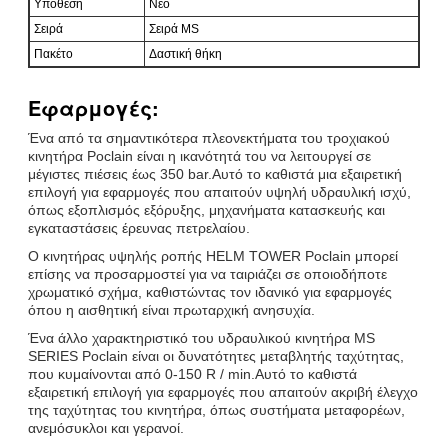
Υπόθεση
Νέο
Σειρά
Σειρά MS
Πακέτο
Δαστική θήκη
Εφαρμογές:
Ένα από τα σημαντικότερα πλεονεκτήματα του τροχιακού
κινητήρα Poclain είναι η ικανότητά του να λειτουργεί σε
μέγιστες πιέσεις έως 350 bar.Αυτό το καθιστά μια εξαιρετική
επιλογή για εφαρμογές που απαιτούν υψηλή υδραυλική ισχύ,
όπως εξοπλισμός εξόρυξης, μηχανήματα κατασκευής και
εγκαταστάσεις έρευνας πετρελαίου.
Ο κινητήρας υψηλής ροπής HELM TOWER Poclain μπορεί
επίσης να προσαρμοστεί για να ταιριάζει σε οποιοδήποτε
χρωματικό σχήμα, καθιστώντας τον ιδανικό για εφαρμογές
όπου η αισθητική είναι πρωταρχική ανησυχία.
Ένα άλλο χαρακτηριστικό του υδραυλικού κινητήρα MS
SERIES Poclain είναι οι δυνατότητες μεταβλητής ταχύτητας,
που κυμαίνονται από 0-150 R / min.Αυτό το καθιστά
εξαιρετική επιλογή για εφαρμογές που απαιτούν ακριβή έλεγχο
της ταχύτητας του κινητήρα, όπως συστήματα μεταφορέων,
ανεμόσυκλοι και γερανοί.