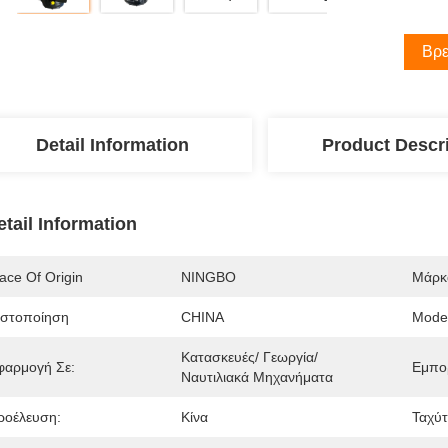
Βρε
Detail Information
Product Descr
etail Information
ace Of Origin
NINGBO
Μάρκ
ιστοποίηση
CHINA
Mode
Κατασκευές/ Γεωργία/ 
φαρμογή Σε:
Εμπο
Ναυτιλιακά Μηχανήματα
ροέλευση:
Κίνα
Ταχύτ