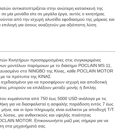
ατών αντικατοπτρίζεται στην ανώτερη κατασκευή της
σε μία μονάδα είτε σε μεγάλα έργα, αυτός ο κινητήρας
λούνται από την ισχυρή αλυσίδα εφοδιασμού της μάρκας και
πιλογή για όσους αναζητούν μια αξιόπιστη λύση
ών Κινητήρων προσαρμοσμένες στις συγκεκριμένες
ων μοντέλων παρόμοιων με το διάσημο POCLAIN MS 11,
τασκευασμένο στο NINGBO της Κίνας, κάθε POCLAIN MOTOR
 με τα πρότυπα της ΚΙΝΑΣ.
ι σχεδιασμένοι για να προσφέρουν ισχυρή και αποδοτική
λάτες μπορούν να επιλέξουν μεταξύ μονής ή διπλής
 που κυμαίνονται από 750 έως 5000 USD ανάλογα με τις
θήκη για να διασφαλιστεί η ασφαλής παράδοση εντός 7 έως
ήνα, και οι όροι πληρωμής είναι ευέλικτοι με αποδοχή T/T.
λύσεις, για ανθεκτικούς και υψηλής ποιότητας
OCLAIN MOTOR. Επικοινωνήστε μαζί μας σήμερα για να
ση στα μηχανήματά σας.