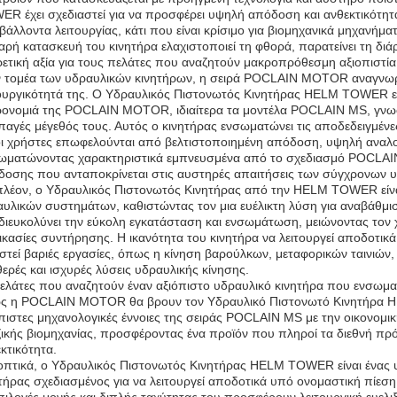
R έχει σχεδιαστεί για να προσφέρει υψηλή απόδοση και ανθεκτικότητα
βάλλοντα λειτουργίας, κάτι που είναι κρίσιμο για βιομηχανικά μηχανήμ
αρή κατασκευή του κινητήρα ελαχιστοποιεί τη φθορά, παρατείνει τη δι
ρετική αξία για τους πελάτες που αναζητούν μακροπρόθεσμη αξιοπιστία
 τομέα των υδραυλικών κινητήρων, η σειρά POCLAIN MOTOR αναγνωρίζ
ουργικότητά της. Ο Υδραυλικός Πιστονωτός Κινητήρας HELM TOWER ευ
ονομιά της POCLAIN MOTOR, ιδιαίτερα τα μοντέλα POCLAIN MS, γνωστά
αγές μέγεθός τους. Αυτός ο κινητήρας ενσωματώνει τις αποδεδειγμέ
οι χρήστες επωφελούνται από βελτιστοποιημένη απόδοση, υψηλή αναλογί
ματώνοντας χαρακτηριστικά εμπνευσμένα από το σχεδιασμό POCLAIN M
δοσης που ανταποκρίνεται στις αυστηρές απαιτήσεις των σύγχρονων 
λέον, ο Υδραυλικός Πιστονωτός Κινητήρας από την HELM TOWER είναι σ
υλικών συστημάτων, καθιστώντας τον μια ευέλικτη λύση για αναβάθμι
διευκολύνει την εύκολη εγκατάσταση και ενσωμάτωση, μειώνοντας τον 
ικασίες συντήρησης. Η ικανότητα του κινητήρα να λειτουργεί αποδοτικά
ιστεί βαριές εργασίες, όπως η κίνηση βαρούλκων, μεταφορικών ταινιώ
ερές και ισχυρές λύσεις υδραυλικής κίνησης.
ελάτες που αναζητούν έναν αξιόπιστο υδραυλικό κινητήρα που ενσωμα
ς η POCLAIN MOTOR θα βρουν τον Υδραυλικό Πιστονωτό Κινητήρα HEL
πιστες μηχανολογικές έννοιες της σειράς POCLAIN MS με την οικονομι
ζικής βιομηχανίας, προσφέροντας ένα προϊόν που πληροί τα διεθνή 
κτικότητα.
πτικά, ο Υδραυλικός Πιστονωτός Κινητήρας HELM TOWER είναι ένας υ
τήρας σχεδιασμένος για να λειτουργεί αποδοτικά υπό ονομαστική πίε