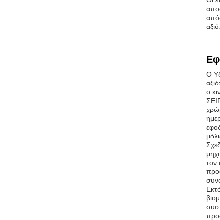
Οι ε
απο
απόδ
αξιό
Εφ
Ο Υδ
αξιό
ο κι
ΣΕΙΡ
χρώμ
ημερ
εφοδ
μόλι
Σχε
μηχα
τον 
προσ
συνα
Εκτό
βιομ
συστ
προσ