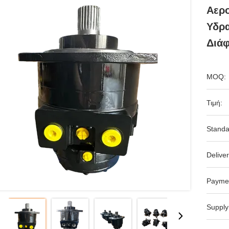
Αερ
Υδρα
Διά
MOQ:
Τιμή:
Standa
Deliver
Payme
Supply