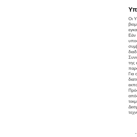
Υπ
Οι Υ
βιομ
εγκα
Εάν 
υποσ
συμ
διαδ
Συνι
της 
παρά
Για 
διατ
εκπα
Πρό
απόδ
τεκμ
Δεσμ
τεχν