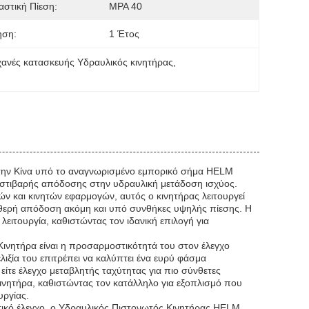
στική Πίεση:
MPA 40
ηση:
1 Έτος
ανές κατασκευής Υδραυλικός κινητήρας
, 
την Κίνα υπό το αναγνωρισμένο εμπορικό σήμα HELM
 στιβαρής απόδοσης στην υδραυλική μετάδοση ισχύος.
ών και κινητών εφαρμογών, αυτός ο κινητήρας λειτουργεί
αθερή απόδοση ακόμη και υπό συνθήκες υψηλής πίεσης. Η
ειτουργία, καθιστώντας τον ιδανική επιλογή για
ινητήρα είναι η προσαρμοστικότητά του στον έλεγχο
λιξία του επιτρέπει να καλύπτει ένα ευρύ φάσμα
είτε έλεγχο μεταβλητής ταχύτητας για πιο σύνθετες
 κινητήρα, καθιστώντας τον κατάλληλο για εξοπλισμό που
υργίας.
τικό έλεγχο, ο Υδραυλικός Πιστονωτός Κινητήρας HELM