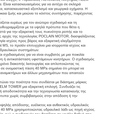
. Είναι κατασκευασμένος για να αντέχει σε σκληρά
ατα, κατασκευαστικό εξοπλισμό και γεωργικά οχήματα. Η
άρκεια ζωής και μειώνει το κόστος συντήρησης, παρέχοντας
.
εται ευρέως για τον ανώτερο σχεδιασμό και τη
θυγραμμίζεται με τα υψηλά πρότυπα που θέτει η
 για την εξαιρετική τους πυκνότητα ροπής και το
νες αρχές της τεχνολογίας POCLAIN MOTOR, διασφαλίζοντας
α ισχύος προς βάρος και εξαιρετική ελεγξιμότητα.
S, το προϊόν επιτυγχάνει μια ισορροπία ισχύος και
υδραυλικών συστημάτων.
χεδιασμένος για να είναι συμβατός με μια ποικιλία
ση ή αντικατάσταση υφιστάμενων κινητήρων. Ο σχεδιασμός
χρόνο διακοπής λειτουργίας και απλοποιώντας τις
 σε ονομαστική πίεση 40 MPa σημαίνει ότι μπορεί να
ν, αναμικτήρων και άλλων μηχανημάτων που απαιτούν
τώνει την ποιότητα που συνδέεται με διάσημες μάρκες
M TOWER μια εξαιρετική επιλογή. Συνδυάζει τις
κή αποδοτικότητα και την τεχνογνωσία κατασκευής της
πρότυπα χωρίς συμβιβασμούς στην απόδοση ή την
ψηλής απόδοσης, ευέλικτος και ανθεκτικός υδραυλικός
ση 40 MPa χρησιμοποιώντας υδραυλικό λάδι ως πηγή ισχύος.