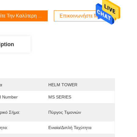
ίτε Την Καλύτερη Τιμή
Επικοινωνήστε Μαζί Μας
iption
α
HELM TOWER
l Number
MS SERIES
ρικό Σήμα:
Πύργος Τιμονιών
ητα:
Ενιαία/διπλή Ταχύτητα