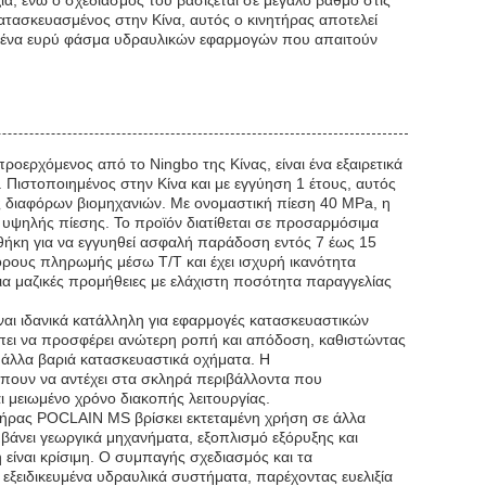
ία, ενώ ο σχεδιασμός του βασίζεται σε μεγάλο βαθμό στις
ασκευασμένος στην Κίνα, αυτός ο κινητήρας αποτελεί
για ένα ευρύ φάσμα υδραυλικών εφαρμογών που απαιτούν
ρχόμενος από το Ningbo της Κίνας, είναι ένα εξαιρετικά
. Πιστοποιημένος στην Κίνα και με εγγύηση 1 έτους, αυτός
ις διαφόρων βιομηχανιών. Με ονομαστική πίεση 40 MPa, η
 υψηλής πίεσης. Το προϊόν διατίθεται σε προσαρμόσιμα
 θήκη για να εγγυηθεί ασφαλή παράδοση εντός 7 έως 15
 όρους πληρωμής μέσω T/T και έχει ισχυρή ικανότητα
ια μαζικές προμήθειες με ελάχιστη ποσότητα παραγγελίας
 ιδανικά κατάλληλη για εφαρμογές κατασκευαστικών
πει να προσφέρει ανώτερη ροπή και απόδοση, καθιστώντας
 άλλα βαριά κατασκευαστικά οχήματα. Η
έπουν να αντέχει στα σκληρά περιβάλλοντα που
 μειωμένο χρόνο διακοπής λειτουργίας.
τήρας POCLAIN MS βρίσκει εκτεταμένη χρήση σε άλλα
μβάνει γεωργικά μηχανήματα, εξοπλισμό εξόρυξης και
 είναι κρίσιμη. Ο συμπαγής σχεδιασμός και τα
ξειδικευμένα υδραυλικά συστήματα, παρέχοντας ευελιξία