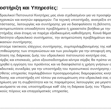
οστήριξη και Υπηρεσίες:
δραυλικοί Πιστονωτοί Κινητήρες μας είναι σχεδιασμένοι για να προσφ
ηχανικών και κινητών εφαρμογών. Για τεχνική υποστήριξη, ανατρέξτε στο
τάστασης, λειτουργίας και συντήρησης για να διασφαλίσετε τη βέλτιστ
αντιμετωπίσετε οποιαδήποτε προβλήματα ή χρειαστείτε βοήθεια με τη
τήριξης είναι έτοιμη να παρέχει εξειδικευμένη καθοδήγηση. Κοινά θέμ
βατότητα υδραυλικού συστήματος, την αντιμετώπιση προβλημάτων α
ικασιών συντήρησης.
στούμε τακτικούς ελέγχους συντήρησης, συμπεριλαμβανομένης της κα
επιθεώρησης των στεγανώσεων και των ρουλεμάν για την αποφυγή απρ
ταση της διάρκειας ζωής του υδραυλικού πιστονωτού κινητήρα σας.
σέρβις και επισκευές, μόνο εξουσιοδοτημένα κέντρα σέρβις θα πρέπει
ηρηθεί η εγγύηση του προϊόντος και να διασφαλιστεί η χρήση γνήσιων 
ιδευτικές συνεδρίες για την υποστήριξη του προσωπικού συντήρησης κ
σθετες υπηρεσίες περιλαμβάνουν προσαρμοσμένες διαμορφώσεις κινητ
οσης και υποστήριξη επί τόπου για ενσωμάτωση στα υδραυλικά σας σ
ηρίωση για τη συμβατότητα και τις παραμέτρους λειτουργίας για μεγισ
ευόμαστε να σας υποστηρίξουμε καθ' όλη τη διάρκεια ζωής του Υδρα
ικούς πόρους και επαγγελματικές υπηρεσίες.