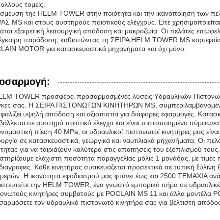
ολλούς τομείς.
έσμευση της HELM TOWER στην ποιότητα και την ικανοποίηση των πελ
ΑΣ MS και στους αυστηρούς ποιοτικούς ελέγχους. Είτε χρησιμοποιείται 
άται εξαιρετική λειτουργική απόδοση και μακροζωία. Οι πελάτες επωφε
 έγκαιρη παράδοση, καθιστώντας τη ΣΕΙΡΑ HELM TOWER MS κορυφαία ε
LAIN MOTOR για κατασκευαστικά μηχανήματα και όχι μόνο.
οσαρμογή:
ELM TOWER προσφέρει προσαρμοσμένες λύσεις Υδραυλικών Πιστονωτ
γκες σας. Η ΣΕΙΡΑ ΠΙΣΤΟΝΩΤΩΝ ΚΙΝΗΤΗΡΩΝ MS, συμπεριλαμβανομέν
σφαλίζει υψηλή απόδοση και αξιοπιστία για διάφορες εφαρμογές. Κα
άλλεται σε αυστηρό ποιοτικό έλεγχο και είναι πιστοποιημένο σύμφωνα
νομαστική πίεση 40 MPa, οι υδραυλικοί πιστονωτοί κινητήρες μας είνα
ουργία σε κατασκευαστικά, γεωργικά και ναυτιλιακά μηχανήματα. Οι πε
τητας για να ταιριάζουν καλύτερα στις απαιτήσεις του εξοπλισμού τους.
τηρίζουμε ελάχιστη ποσότητα παραγγελίας μόλις 1 μονάδας, με τιμές
ιαγραφές. Κάθε κινητήρας συσκευάζεται προσεκτικά σε τυπική ξύλινη 
μερών. Η ικανότητα εφοδιασμού μας φτάνει έως και 2500 ΤΕΜΑΧΙΑ ανά μ
στευτείτε την HELM TOWER, ένα γνωστό εμπορικό σήμα σε υδραυλικές 
τονωτούς κινητήρες συμβατούς με POCLAIN MS 11 και άλλα μοντέλα P
αρμόσετε τον υδραυλικό πιστονωτό κινητήρα σας για βέλτιστη απόδο