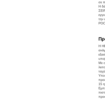
σε π
Η δ
ΣΕΙΡ
εγγυ
την
POC
Πρ
Η H
ανά
εξα
υποβ
Με ο
λειτ
ταχύ
Υποσ
προδ
15 η
Εμπι
πισ
προσ