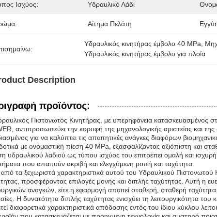
ύπος Ισχύος:
Υδραυλικό Λάδι
Ονομα
ρώμα:
Αίτημα Πελάτη
Εγγύ
Υδραυλικός κινητήρας έμβολο 40 MPa
, 
Μηχ
πισημαίνω:
Υδραυλικός κινητήρας έμβολο για πλοία
roduct Description
ριγραφή προϊόντος:
δραυλικός Πιστονωτός Κινητήρας, με υπερηφάνεια κατασκευασμένος σ
R, αντιπροσωπεύει την κορυφή της μηχανολογικής αριστείας και της
ιασμένος για να καλύπτει τις απαιτητικές ανάγκες διαφόρων βιομηχανικ
οτικά με ονομαστική πίεση 40 MPa, εξασφαλίζοντας αξιόπιστη και στ
η υδραυλικού λαδιού ως τύπου ισχύος του επιτρέπει ομαλή και ισχυρή λ
ήματα που απαιτούν ακριβή και ελεγχόμενη ροπή και ταχύτητα.
από τα ξεχωριστά χαρακτηριστικά αυτού του Υδραυλικού Πιστονωτού Κ
τητας, προσφέροντας επιλογές μονής και διπλής ταχύτητας. Αυτή η ευε
ουργικών αναγκών, είτε η εφαρμογή απαιτεί σταθερή, σταθερή ταχύτητα 
σίες. Η δυνατότητα διπλής ταχύτητας ενισχύει τη λειτουργικότητα του
τεί διαφορετικά χαρακτηριστικά απόδοσης εντός του ίδιου κύκλου λειτο
ροϊόν που κατασκευάζεται με προηγμένη τεχνολογία και αυστηρό ποιο