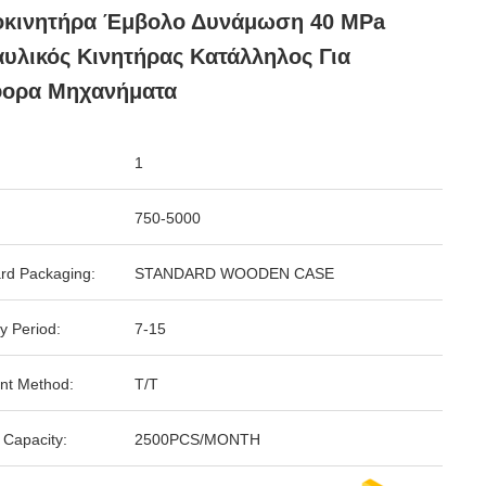
οκινητήρα Έμβολο Δυνάμωση 40 MPa
υλικός Κινητήρας Κατάλληλος Για
φορα Μηχανήματα
1
750-5000
rd Packaging:
STANDARD WOODEN CASE
y Period:
7-15
nt Method:
T/T
 Capacity:
2500PCS/MONTH