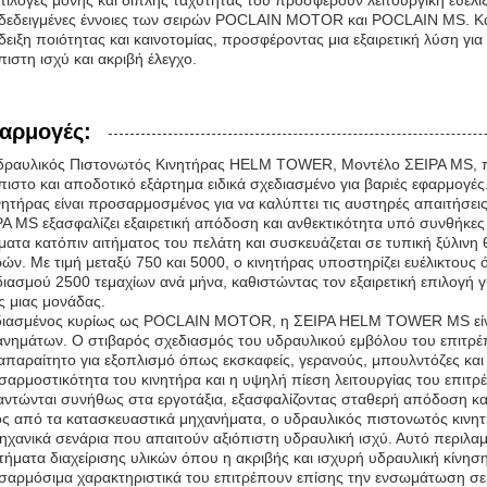
πιλογές μονής και διπλής ταχύτητας του προσφέρουν λειτουργική ευελιξ
δεδειγμένες έννοιες των σειρών POCLAIN MOTOR και POCLAIN MS. Κατ
ειξη ποιότητας και καινοτομίας, προσφέροντας μια εξαιρετική λύση 
πιστη ισχύ και ακριβή έλεγχο.
αρμογές:
ραυλικός Πιστονωτός Κινητήρας HELM TOWER, Μοντέλο ΣΕΙΡΑ MS, προε
πιστο και αποδοτικό εξάρτημα ειδικά σχεδιασμένο για βαριές εφαρμογές
νητήρας είναι προσαρμοσμένος για να καλύπτει τις αυστηρές απαιτήσε
Α MS εξασφαλίζει εξαιρετική απόδοση και ανθεκτικότητα υπό συνθήκες
ατα κατόπιν αιτήματος του πελάτη και συσκευάζεται σε τυπική ξύλινη
ών. Με τιμή μεταξύ 750 και 5000, ο κινητήρας υποστηρίζει ευέλικτους
ιασμού 2500 τεμαχίων ανά μήνα, καθιστώντας τον εξαιρετική επιλογή γ
ς μιας μονάδας.
διασμένος κυρίως ως POCLAIN MOTOR, η ΣΕΙΡΑ HELM TOWER MS είναι
νημάτων. Ο στιβαρός σχεδιασμός του υδραυλικού εμβόλου του επιτρέ
απαραίτητο για εξοπλισμό όπως εκσκαφείς, γερανούς, μπουλντόζες και
αρμοστικότητα του κινητήρα και η υψηλή πίεση λειτουργίας του επιτρ
ντώνται συνήθως στα εργοτάξια, εξασφαλίζοντας σταθερή απόδοση και
ς από τα κατασκευαστικά μηχανήματα, ο υδραυλικός πιστονωτός κινη
ηχανικά σενάρια που απαιτούν αξιόπιστη υδραυλική ισχύ. Αυτό περιλα
ήματα διαχείρισης υλικών όπου η ακριβής και ισχυρή υδραυλική κίνηση
αρμόσιμα χαρακτηριστικά του επιτρέπουν επίσης την ενσωμάτωση σε ε