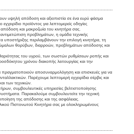
έρουν υψηλή απόδοση και αξιοπιστία σε ένα ευρύ φάσμα
 εγχειρίδιο προϊόντος για λεπτομερείς οδηγίες
η απόδοση και μακροζωία του κινητήρα σας.
ν αντιμετώπιση προβλημάτων, η ομάδα τεχνικής
ατα υποστήριξης περιλαμβάνουν την επιλογή κινητήρα, τη
νώμαλων θορύβων, διαρροών, προβλημάτων απόδοσης και
θαριότητας του υγρού, των σωστών ρυθμίσεων ροπής και
οσδόκητου χρόνου διακοπής λειτουργίας και την
 να πραγματοποιούν αποσυναρμολόγηση και επισκευές για να
ανταλλακτικών. Παρέχουμε λεπτομερή εγχειρίδια σέρβις και
αι των τεχνικών.
ήρων, συμβουλευτικές υπηρεσίες βελτιστοποίησης
υστήματα. Παρακαλούμε συμβουλευτείτε την τεχνική
τοποίηση της απόδοσης και της ασφάλειας.
υλικού Πιστονωτού Κινητήρα σας με ολοκληρωμένους