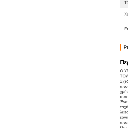
Τ
Χ
Ε
P
Πε
Ο Υ
TOWE
Σχεδ
αποδ
χρήσ
συστ
Ένα 
ταχύ
λειτ
εργα
απαι
Ως π