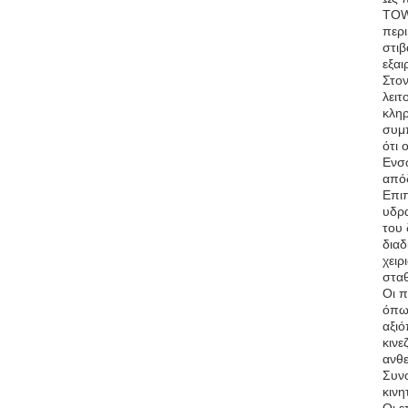
TOWE
περι
στιβ
εξαι
Στον
λειτ
κληρ
συμπ
ότι 
Ενσω
από
Επιπ
υδρα
του 
διαδ
χειρ
σταθ
Οι π
όπω
αξιό
κινε
ανθε
Συνο
κινη