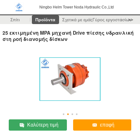
Ningbo Helm Tower Noda Hydraulic Co.,Ltd
Σπίτι
Προϊόντα
Σχετικά με εμάς
Γύρος εργοστασίων
>>
25 εκτιμημένη MPA μηχανή Drive πίεσης υδραυλική
στη ροή διανομής δίσκων
Καλύτερη τιμή
επαφή