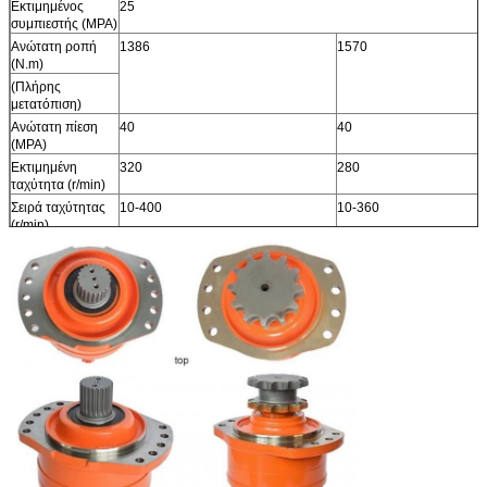
Εκτιμημένος
25
συμπιεστής (MPA)
Ανώτατη ροπή
1386
1570
(N.m)
(Πλήρης
μετατόπιση)
Ανώτατη πίεση
40
40
(MPA)
Εκτιμημένη
320
280
ταχύτητα (r/min)
Σειρά ταχύτητας
10-400
10-360
(r/min)