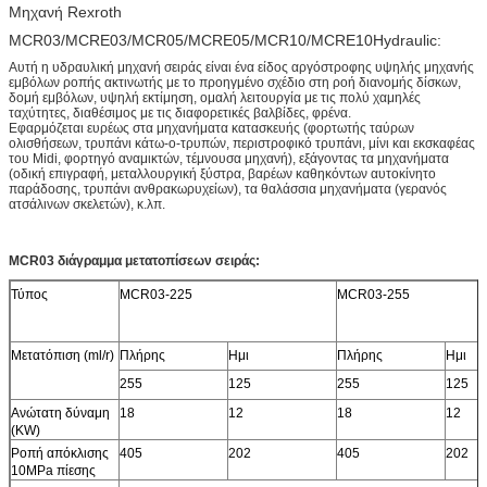
Μηχανή Rexroth
MCR03/MCRE03/MCR05/MCRE05/MCR10/MCRE10Hydraulic:
Αυτή η υδραυλική μηχανή σειράς είναι ένα είδος αργόστροφης υψηλής μηχανής
εμβόλων ροπής ακτινωτής με το προηγμένο σχέδιο στη ροή διανομής δίσκων,
δομή εμβόλων, υψηλή εκτίμηση, ομαλή λειτουργία με τις πολύ χαμηλές
ταχύτητες, διαθέσιμος με τις διαφορετικές βαλβίδες, φρένα.
Εφαρμόζεται ευρέως στα μηχανήματα κατασκευής (φορτωτής ταύρων
ολισθήσεων, τρυπάνι κάτω-ο-τρυπών, περιστροφικό τρυπάνι, μίνι και εκσκαφέας
του Midi, φορτηγό αναμικτών, τέμνουσα μηχανή), εξάγοντας τα μηχανήματα
(οδική επιγραφή, μεταλλουργική ξύστρα, βαρέων καθηκόντων αυτοκίνητο
παράδοσης, τρυπάνι ανθρακωρυχείων), τα θαλάσσια μηχανήματα (γερανός
ατσάλινων σκελετών), κ.λπ.
MCR03 διάγραμμα μετατοπίσεων σειράς:
Τύπος
MCR03-225
MCR03-255
Μετατόπιση (ml/r)
Πλήρης
Ημι
Πλήρης
Ημι
255
125
255
125
Ανώτατη δύναμη
18
12
18
12
(KW)
Ροπή απόκλισης
405
202
405
202
10MPa πίεσης