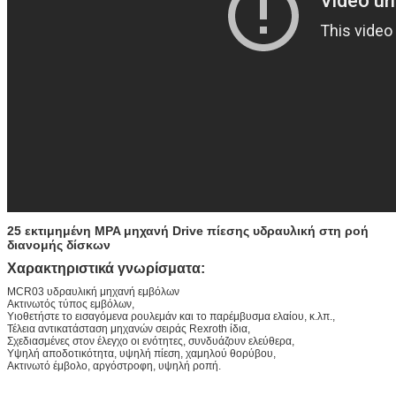
25 εκτιμημένη MPA μηχανή Drive πίεσης υδραυλική στη ροή
διανομής δίσκων
Χαρακτηριστικά γνωρίσματα:
MCR03 υδραυλική μηχανή εμβόλων
Ακτινωτός τύπος εμβόλων,
Υιοθετήστε το εισαγόμενα ρουλεμάν και το παρέμβυσμα ελαίου, κ.λπ.,
Τέλεια αντικατάσταση μηχανών σειράς Rexroth ίδια,
Σχεδιασμένες στον έλεγχο οι ενότητες, συνδυάζουν ελεύθερα,
Υψηλή αποδοτικότητα, υψηλή πίεση, χαμηλού θορύβου,
Ακτινωτό έμβολο, αργόστροφη, υψηλή ροπή.