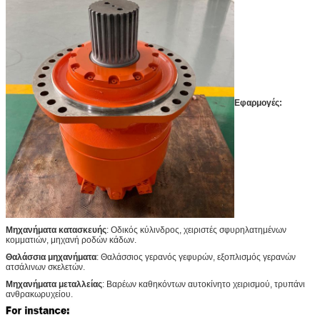
ταχύτητα
(r/min)
Σειρά
0-100
0-100
ταχύτητας
(r/min)
Εφαρμογές:
Μηχανήματα κατασκευής
: Οδικός κύλινδρος, χειριστές σφυρηλατημένων
κομματιών, μηχανή ροδών κάδων.
Θαλάσσια μηχανήματα
: Θαλάσσιος γερανός γεφυρών, εξοπλισμός γερανών
ατσάλινων σκελετών.
Μηχανήματα μεταλλείας
: Βαρέων καθηκόντων αυτοκίνητο χειρισμού, τρυπάνι
ανθρακωρυχείου.