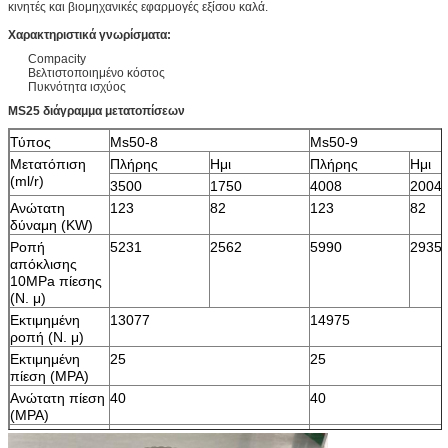
κινητές και βιομηχανικές εφαρμογές εξίσου καλά.
Χαρακτηριστικά γνωρίσματα:
Compacity
Βελτιστοποιημένο κόστος
Πυκνότητα ισχύος
MS25 διάγραμμα μετατοπίσεων
Τύπος
Ms50-8
Ms50-9
Μετατόπιση
Πλήρης
Ημι
Πλήρης
Ημι
(ml/r)
3500
1750
4008
2004
Ανώτατη
123
82
123
82
δύναμη (KW)
Ροπή
5231
2562
5990
2935
απόκλισης
10MPa πίεσης
(Ν. μ)
Εκτιμημένη
13077
14975
ροπή (Ν. μ)
Εκτιμημένη
25
25
πίεση (MPA)
Ανώτατη πίεση
40
40
(MPA)
Εκτιμημένη
40
40