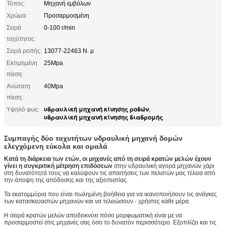
Τύπος:
Μηχανή εμβόλων
Χρώμα:
Προσαρμοσμένη
Σειρά
0-100 r/min
ταχύτητας:
Σειρά ροπής:
13077-22463 Ν. μ
Εκτιμημένη
25Mpa
πίεση:
Ανώτατη
40Mpa
πίεση:
υδραυλική μηχανή κίνησης ροδών
Υψηλό φως:
,
υδραυλική μηχανή κίνησης διαδρομής
Συμπαγής δύο ταχυτήτων υδραυλική μηχανή δομών
ελεγχόμενη εύκολα και ομαλά
Κατά τη διάρκεια των ετών, οι μηχανές από τη σειρά κρατών μελών έχουν
γίνει η συγκριτική μέτρηση επιδόσεων
στην υδραυλική αγορά μηχανών χάρι
στη δυνατότητά τους να καλύψουν τις απαιτήσεις των πελατών μας τέλεια από
την άποψη της απόδοσης και της αξιοπιστίας.
Τα εκατομμύρια που είναι πωλημένη βοήθεια για να ικανοποιήσουν τις ανάγκες
των κατασκευαστών μηχανών και να τελειώσουν - χρήστες κάθε μέρα.
Η σειρά κρατών μελών αποδεικνύει πόσο μορφωματική είναι με να
προσαρμοστεί στις μηχανές σας όσο το δυνατόν περισσότερο. Εξοπλίζει και τις