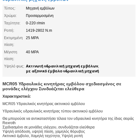
Τύπος:
Μηχανή εμβόλων
Χρώμα:
Προσαρμοσμένη
Ταχύτητα:
0-220 r/min
Ροπή:
1419-2802 N.m
Εκτιμημένη
25 MPA
πίεση:
Μέγιστη
40 MPA
πίεση:
Ακτινωτή υδραυλική μηχανή εμβόλων
Υψηλό φως:
,
με αξονικό έμβολο υδραυλική μηχανή
MCR05 Υδραυλικός κινητήρας εμβόλου σχεδιασμένος σε
μονάδες ελέγχου Συνδυάζεται ελεύθερα
Χαρακτηριστικά:
MCR05 Υδραυλικός κινητήρας ακτινικού εμβόλου
Υδραυλικός υδραυλικός κινητήρας τύπου ακτινικού εμβόλου
Θα μπορούσε να αντικαταστήσει τέλεια τον υδραυλικό κινητήρα της ίδιας σειράς
Rexroth
Σχεδιασμένο σε μονάδες ελέγχου, συνδυάζεται ελεύθερα
Υψηλή απόδοση, υψηλή πίεση, χαμηλός θόρυβος
Ακτινικό έμβολο, Χαμηλή ταχύτητα, Υψηλή ροπή