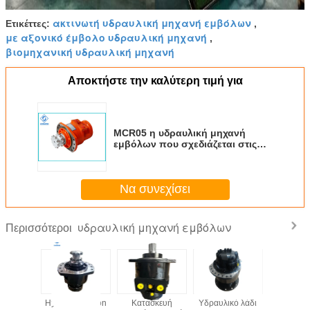
ακτινωτή υδραυλική μηχανή εμβόλων
Ετικέττες:
,
με αξονικό έμβολο υδραυλική μηχανή
,
βιομηχανική υδραυλική μηχανή
Αποκτήστε την καλύτερη τιμή για
MCR05 η υδραυλική μηχανή
εμβόλων που σχεδιάζεται στις
ενότητες ελέγχου συνδυάζει
ελεύθερα
Να συνεχίσει
υδραυλική μηχανή εμβόλων
Περισσότεροι
υαστικό
Hydraulic Piston
Κατασκευή
Υδραυλικό λάδι
Υδραυλικό