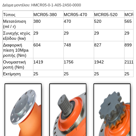
Δείγμα μοντέλου: HMCR05-0-1-A05-2A50-0000
Τύπος
MCR05-380
MCR05-470
MCR05-520
MCR0
Μετατόπιση
380
470
520
565
(ml / r)
Συνεχής ισχύς
29
29
29
29
εξόδου (kw)
Διαφορική
604
748
827
899
πίεση 10Mpa
ροπής (Nm)
Ονομαστική
1419
1756
1942
2111
ροπή (Nm)
Εκτίμηση
25
25
25
25
πίεσης (Mpa)
Μέγιστη.
πίεση
40
40
40
40
(Mpa)
Μέγιστη.
220
220
220
220
ταχύτητα (rpm)