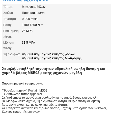
Τύπος:
Μηχανή εμβόλων
Χρώμα:
Προσαρμοσμένη
Ταχύτητα:
0-200 r/min
Ροπή:
1100-1300 N.m
Εκτιμημένη
25 MPA
πίεση:
Μέγιστη
31.5 MPA
πίεση:
υδραυλική μηχανή κίνησης ροδών
Υψηλό φως:
,
υδραυλική μηχανή κίνησης διαδρομής
Χαμηλή/μεταβλητή ταχυτήτων υδραυλική υψηλή δύναμη και
χαμηλό βάρος MSE02 ροπής μηχανών μεγάλη
Χαρακτηριστικά γνωρίσματα:
Υδραυλική μηχανή Poclain MS02
1). Ακτινωτός τύπος εμβόλων
2). Υιοθετήστε το εισαγόμενα ρουλεμάν και το παρέμβυσμα ελαίου, κ.λπ.
3). Μορφωματικό σχέδιο, υψηλή αποδοτικότητα, υψηλή πίεση και ομαλή
λειτουργία ακόμη και με πολύ χαμηλές ταχύτητα.
4). Επιτρεπτό ακτινωτό και αξονικό φορτίο, μηχανή με το φρένο πολυ-δίσκων,
έλεγχος εκπομπής μηχανών.