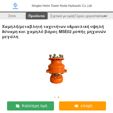
Ningbo Helm Tower Noda Hydraulic Co.,Ltd
Σπίτι
Προϊόντα
Σχετικά με εμάς
Γύρος εργοστασίων
>>
Χαμηλή/μεταβλητή ταχυτήτων υδραυλική υψηλή
δύναμη και χαμηλό βάρος MSE02 ροπής μηχανών
μεγάλη
Καλύτερη τιμή
επαφή