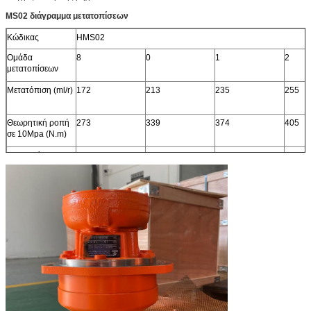
MS02 διάγραμμα μετατοπίσεων
Κώδικας
HMS02
Ομάδα
8
0
1
2
μετατοπίσεων
Μετατόπιση (ml/r)
172
213
235
255
Θεωρητική ροπή
273
339
374
405
σε 10Mpa (N.m)
Εκτιμημένη
200
200
160
160
ταχύτητα (r/min)
Εκτιμημένη πίεση
25
25
25
25
(MPA)
Εκτιμημένη ροπή
550
700
750
800
(N.M)
Max.pressure
31.5
31.5
31.5
31.5
(MPA)
Max.torque (N.m)
650
850
950
1000