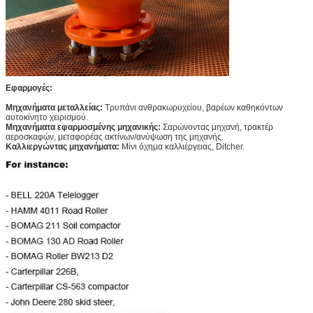
Σειρά ταχύτητας
0-390
0-310
0-285
0-260
(r/min)
Max.power (KW)
Η τυποποιημένη μετατόπιση είναι 18kW (HMSE02 22kW),
μεταβλητή περιστροφή 12kW προτεραιότητας μετατοπίσεων (
καμία προτεραιότητα δεν είναι 9kW (HMSE02 11kW)
Εφαρμογές:
Μηχανήματα μεταλλείας:
Τρυπάνι ανθρακωρυχείου, βαρέων καθηκόντων
αυτοκίνητο χειρισμού.
Μηχανήματα εφαρμοσμένης μηχανικής:
Σαρώνοντας μηχανή, τρακτέρ
αεροσκαφών, μεταφορέας ακτίνων/ανύψωση της μηχανής.
Καλλιεργώντας μηχανήματα:
Μίνι όχημα καλλιέργειας, Ditcher.