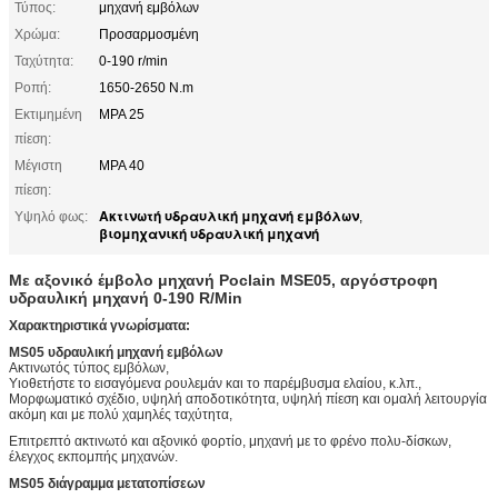
Τύπος:
μηχανή εμβόλων
Χρώμα:
Προσαρμοσμένη
Ταχύτητα:
0-190 r/min
Ροπή:
1650-2650 N.m
Εκτιμημένη
MPA 25
πίεση:
Μέγιστη
MPA 40
πίεση:
Ακτινωτή υδραυλική μηχανή εμβόλων
Υψηλό φως:
,
βιομηχανική υδραυλική μηχανή
Με αξονικό έμβολο μηχανή Poclain MSE05, αργόστροφη
υδραυλική μηχανή 0-190 R/Min
Χαρακτηριστικά γνωρίσματα:
MS05 υδραυλική μηχανή εμβόλων
Ακτινωτός τύπος εμβόλων,
Υιοθετήστε το εισαγόμενα ρουλεμάν και το παρέμβυσμα ελαίου, κ.λπ.,
Μορφωματικό σχέδιο, υψηλή αποδοτικότητα, υψηλή πίεση και ομαλή λειτουργία
ακόμη και με πολύ χαμηλές ταχύτητα,
Επιτρεπτό ακτινωτό και αξονικό φορτίο, μηχανή με το φρένο πολυ-δίσκων,
έλεγχος εκπομπής μηχανών.
MS05 διάγραμμα μετατοπίσεων