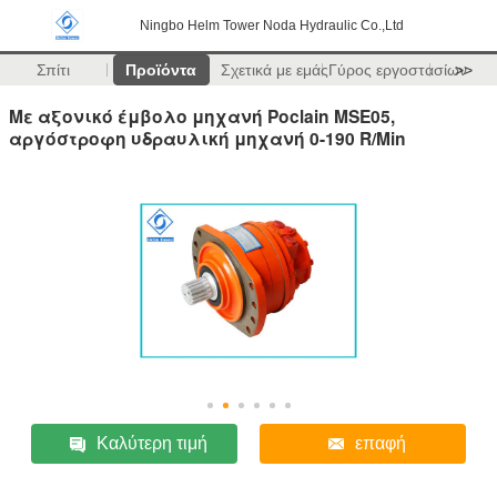
Ningbo Helm Tower Noda Hydraulic Co.,Ltd
Σπίτι
Προϊόντα
Σχετικά με εμάς
Γύρος εργοστασίων
>>
Με αξονικό έμβολο μηχανή Poclain MSE05,
αργόστροφη υδραυλική μηχανή 0-190 R/Min
Καλύτερη τιμή
επαφή