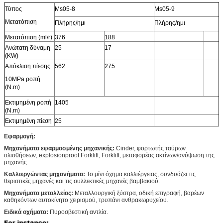
Τύπος
Ms05-8
Ms05-9
Μετατόπιση
Πλήρης/ημι
Πλήρης/ημι
Μετατόπιση (ml/r)
376
188
Ανώτατη δύναμη
25
17
(KW)
Απόκλιση πίεσης
562
275
10MPa ροπή
(N.m)
Εκτιμημένη ροπή
1405
(N.m)
Εκτιμημένη πίεση
25
(MPA)
Εφαρμογή:
Ανώτατη πίεση
40
(MPA)
Μηχανήματα εφαρμοσμένης μηχανικής:
Cinder, φορτωτής ταύρων
ολισθήσεων, explosionproof Forklift, Forklift, μεταφορέας ακτίνων/ανύψωση της
Εκτιμημένη
90
μηχανής.
ταχύτητα (r/min)
Καλλιεργώντας μηχανήματα:
Το μίνι όχημα καλλιέργειας, συνδυάζει τις
Σειρά ταχύτητας
0-200
θεριστικές μηχανές και τις συλλεκτικές μηχανές βαμβακιού.
(r/min)
Μηχανήματα μεταλλείας:
Μεταλλουργική ξύστρα, οδική επιγραφή, βαρέων
καθηκόντων αυτοκίνητο χειρισμού, τρυπάνι ανθρακωρυχείου.
Ειδικά οχήματα:
Πυροσβεστική αντλία.