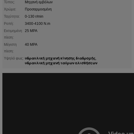
Τύπος:
Μηχανή εμβόλων
Χρώμα:
Προσαρμοσμένη
Ταχύτητα:
0-130 r/min
Ροπή:
3400-4100 N.m
Εκτιμημένη
25 MPA
πίεση:
Μέγιστη
40 MPA
πίεση:
υδραυλική μηχανή κίνησης διαδρομής
Υψηλό φως:
,
υδραυλική μηχανή ταύρων ολισθήσεων