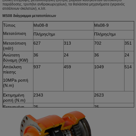
παράδοσης, τρυπάνι ανθρακωρυχείων), τα θαλάσσια μηχανήματα (γερανός
ατσάλινων σκελετών), κ.λπ.
MS08 διάγραμμα μετατοπίσεων
Τύπος
Ms08-8
Ms08-9
Μετατόπιση
Πλήρης/ημι
Πλήρης/ημι
Μετατόπιση
627
313
702
351
(ml/r)
Ανώτατη
36
24
36
24
δύναμη (KW)
Απόκλιση
937
459
1049
514
πίεσης
10MPa ροπή
(N.m)
Εκτιμημένη
2343
2623
ροπή (N.m)
Εκτιμημένη
25
25
πίεση (MPA)
Ανώτατη πίεση
40
40
(MPA)
Εκτιμημένη
70
70
ταχύτητα