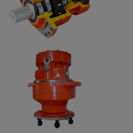
(r/min)
Σειρά
0-170
0-170
ταχύτητας
(r/min)