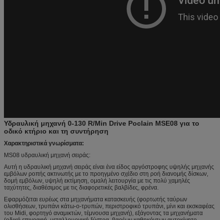
Υδραυλική μηχανή 0-130 R/Min Drive Poclain MSE08 για το
οδικό κτήριο και τη συντήρηση
Χαρακτηριστικά γνωρίσματα:
MS08 υδραυλική μηχανή σειράς:
Αυτή η υδραυλική μηχανή σειράς είναι ένα είδος αργόστροφης υψηλής μηχανής
εμβόλων ροπής ακτινωτής με το προηγμένο σχέδιο στη ροή διανομής δίσκων,
δομή εμβόλων, υψηλή εκτίμηση, ομαλή λειτουργία με τις πολύ χαμηλές
ταχύτητες, διαθέσιμος με τις διαφορετικές βαλβίδες, φρένα.
Εφαρμόζεται ευρέως στα μηχανήματα κατασκευής (φορτωτής ταύρων
ολισθήσεων, τρυπάνι κάτω-ο-τρυπών, περιστροφικό τρυπάνι, μίνι και εκσκαφέας
του Midi, φορτηγό αναμικτών, τέμνουσα μηχανή), εξάγοντας τα μηχανήματα
(οδική επιγραφή, μεταλλουργική ξύστρα, βαρέων καθηκόντων αυτοκίνητο