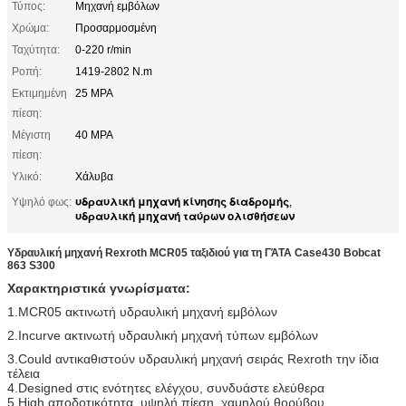
Τύπος:
Μηχανή εμβόλων
Χρώμα:
Προσαρμοσμένη
Ταχύτητα:
0-220 r/min
Ροπή:
1419-2802 N.m
Εκτιμημένη
25 MPA
πίεση:
Μέγιστη
40 MPA
πίεση:
Υλικό:
Χάλυβα
υδραυλική μηχανή κίνησης διαδρομής
Υψηλό φως:
,
υδραυλική μηχανή ταύρων ολισθήσεων
Υδραυλική μηχανή Rexroth MCR05 ταξιδιού για τη ΓΆΤΑ Case430 Bobcat
863 S300
Χαρακτηριστικά γνωρίσματα:
1.MCR05 ακτινωτή υδραυλική μηχανή εμβόλων
2.Incurve ακτινωτή υδραυλική μηχανή τύπων εμβόλων
3.Could αντικαθιστούν υδραυλική μηχανή σειράς Rexroth την ίδια
τέλεια
4.Designed στις ενότητες ελέγχου, συνδυάστε ελεύθερα
5.High αποδοτικότητα, υψηλή πίεση, χαμηλού θορύβου