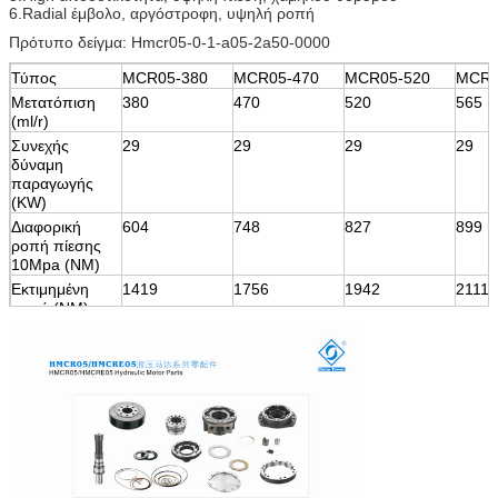
6.Radial έμβολο, αργόστροφη, υψηλή ροπή
Πρότυπο δείγμα: Hmcr05-0-1-a05-2a50-0000
Τύπος
MCR05-380
MCR05-470
MCR05-520
MCR0
Μετατόπιση
380
470
520
565
(ml/r)
Συνεχής
29
29
29
29
δύναμη
παραγωγής
(KW)
Διαφορική
604
748
827
899
ροπή πίεσης
10Mpa (NM)
Εκτιμημένη
1419
1756
1942
2111
ροπή (NM)
Εκτίμηση
25
25
25
25
πίεσης (MPA)
Μέγιστη πίεση
40
40
40
40
(MPA)
Μέγιστη
220
220
220
220
ταχύτητα
(περιστροφή/
λεπτό)