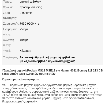
Τύπος:
μηχανή εμβόλων
Χρώμα:
προσαρμοσμένος
Σειρά
0-90 r/min
ταχύτητας:
Σειρά ροπής:
7650-9200 Ν. μ
Εκτιμημένη
25mpa
πίεση:
Ανώτατη
40Mpa
πίεση:
Υλικό:
Χάλυβας
Ακτινωτή υδραυλική μηχανή εμβόλων
Υψηλό φως:
,
με αξονικό έμβολο υδραυλική μηχανή
Υδραυλική μηχανή Poclain MS18 MSE18 για Hamm 4011 Bomag 211 213 CB
535B γατών εδαφολογικών συμπιεστών
Χαρακτηριστικά γνωρίσματα:
MS18 υδραυλική μηχανή εμβόλων: Αργόστροφη μεγάλη υδραυλική μηχανή
ροπής, Ο ακτινωτός τύπος εμβόλων, υιοθετεί το εισαγόμενο ρουλεμάν και το
παρέμβυσμα ελαίου, το μορφωματικό σχέδιο, την υψηλή αποδοτικότητα, την
υψηλή πίεση και την ομαλή λειτουργία ακόμη και με τις πολύ χαμηλές ταχύτητες,
επιτρεπτό ακτινωτό και αξονικό φορτίο, μηχανή με το φρένο πολυ-δίσκων,
έλεγχος εκπομπής μηχανών.