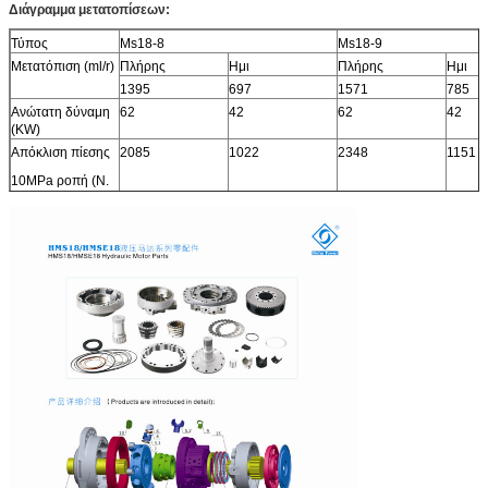
Διάγραμμα μετατοπίσεων:
Τύπος
Ms18-8
Ms18-9
Μετατόπιση (ml/r)
Πλήρης
Ημι
Πλήρης
Ημι
1395
697
1571
785
Ανώτατη δύναμη
62
42
62
42
(KW)
Απόκλιση πίεσης
2085
1022
2348
1151
10MPa ροπή (Ν.
μ)
Εκτιμημένη ροπή
5212
5870
(Ν. μ)
Εκτιμημένη πίεση
25
25
(MPA)
Ανώτατη πίεση
40
40
(MPA)
Εκτιμημένη
55
55
ταχύτητα (r/min)
Σειρά ταχύτητας
0-150
0-150
(r/min)