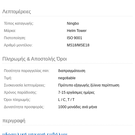
Λεπτομέρειες
Τόπος καταγωγής:
Ningbo
Μάρκα:
Helm Tower
Πιστοποίηση:
ISO 9001
Αριθμό μοντέλου:
MS18/MSE18
Πληρωμής & Αποστολής Όροι
Ποσότητα παραγγελίας min:
διαπραγμάτευση
Τιμή:
negotiable
Συσκευασία λεπτομέρειες:
Πρότυπο εξαγωγής ξύλινα περίπτωση
Χρόνος παράδοσης:
7-15 εργάσιμες ημέρες
Όροι πληρωμής:
L / C, T / T
Δυνατότητα προσφοράς:
1000 μονάδες ανά μήνα
περιγραφή
υδραυλική μηχανή εμβόλων