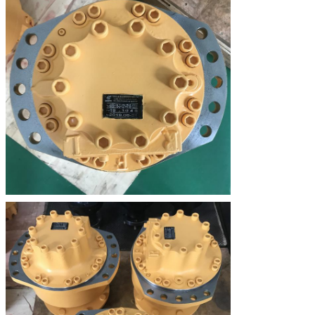
Εκτιμημένη πίεση
25
25
(MPA)
Ανώτατη πίεση
40
40
(MPA)
Εκτιμημένη
55
55
ταχύτητα (r/min)
Σειρά ταχύτητας
0-150
0-150
(r/min)