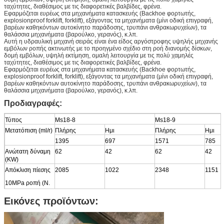
ταχύτητες, διαθέσιμος με τις διαφορετικές βαλβίδες, φρένα.
Εφαρμόζεται ευρέως στα μηχανήματα κατασκευής (Backhoe φορτωτής,
explosionproof forklift, forklift), εξάγοντας τα μηχανήματα (μίνι οδική επιγραφή,
βαρέων καθηκόντων αυτοκίνητο παράδοσης, τρυπάνι ανθρακωρυχείων), τα
θαλάσσια μηχανήματα (βαρούλκο, γερανός), κ.λπ.
Αυτή η υδραυλική μηχανή σειράς είναι ένα είδος αργόστροφης υψηλής μηχανής
εμβόλων ροπής ακτινωτής με το προηγμένο σχέδιο στη ροή διανομής δίσκων,
δομή εμβόλων, υψηλή εκτίμηση, ομαλή λειτουργία με τις πολύ χαμηλές
ταχύτητες, διαθέσιμος με τις διαφορετικές βαλβίδες, φρένα.
Εφαρμόζεται ευρέως στα μηχανήματα κατασκευής (Backhoe φορτωτής,
explosionproof forklift, forklift), εξάγοντας τα μηχανήματα (μίνι οδική επιγραφή,
βαρέων καθηκόντων αυτοκίνητο παράδοσης, τρυπάνι ανθρακωρυχείων), τα
θαλάσσια μηχανήματα (βαρούλκο, γερανός), κ.λπ.
Προδιαγραφές:
Τύπος
Ms18-8
Ms18-9
Μετατόπιση (ml/r)
Πλήρης
Ημι
Πλήρης
Ημι
1395
697
1571
785
Ανώτατη δύναμη
62
42
62
42
(KW)
Απόκλιση πίεσης
2085
1022
2348
1151
10MPa ροπή (Ν.
μ)
Εικόνες προϊόντων:
Εκτιμημένη ροπή
5212
5870
(Ν. μ)