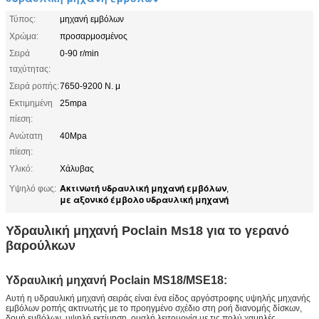
Τύπος:
μηχανή εμβόλων
Χρώμα:
προσαρμοσμένος
Σειρά
0-90 r/min
ταχύτητας:
Σειρά ροπής:
7650-9200 Ν. μ
Εκτιμημένη
25mpa
πίεση:
Ανώτατη
40Mpa
πίεση:
Υλικό:
Χάλυβας
Ακτινωτή υδραυλική μηχανή εμβόλων
Υψηλό φως:
,
με αξονικό έμβολο υδραυλική μηχανή
Υδραυλική μηχανή Poclain Ms18 για το γερανό
βαρούλκων
Υδραυλική μηχανή Poclain MS18/MSE18:
Αυτή η υδραυλική μηχανή σειράς είναι ένα είδος αργόστροφης υψηλής μηχανής
εμβόλων ροπής ακτινωτής με το προηγμένο σχέδιο στη ροή διανομής δίσκων,
δομή εμβόλων, υψηλή εκτίμηση, ομαλή λειτουργία με τις πολύ χαμηλές