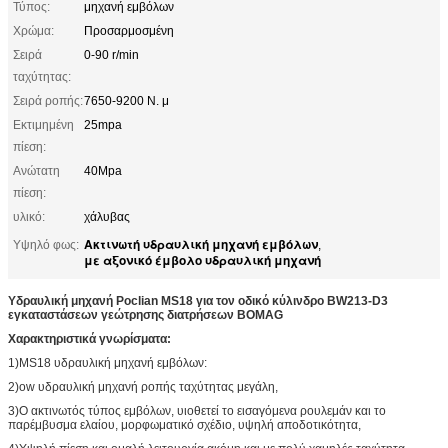
Τύπος:
μηχανή εμβόλων
Χρώμα:
Προσαρμοσμένη
Σειρά
0-90 r/min
ταχύτητας:
Σειρά ροπής:
7650-9200 Ν. μ
Εκτιμημένη
25mpa
πίεση:
Ανώτατη
40Mpa
πίεση:
υλικό:
χάλυβας
Ακτινωτή υδραυλική μηχανή εμβόλων
Υψηλό φως:
,
με αξονικό έμβολο υδραυλική μηχανή
Υδραυλική μηχανή Poclian MS18 για τον οδικό κύλινδρο BW213-D3
εγκαταστάσεων γεώτρησης διατρήσεων BOMAG
Χαρακτηριστικά γνωρίσματα:
1)MS18 υδραυλική μηχανή εμβόλων:
2)ow υδραυλική μηχανή ροπής ταχύτητας μεγάλη,
3)Ο ακτινωτός τύπος εμβόλων, υιοθετεί το εισαγόμενα ρουλεμάν και το
παρέμβυσμα ελαίου, μορφωματικό σχέδιο, υψηλή αποδοτικότητα,