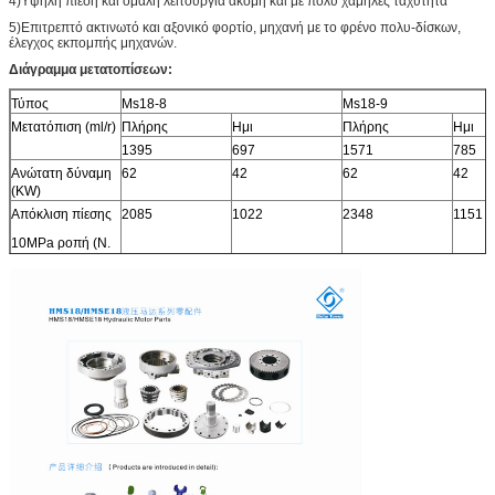
4)Υψηλή πίεση και ομαλή λειτουργία ακόμη και με πολύ χαμηλές ταχύτητα
5)Επιτρεπτό ακτινωτό και αξονικό φορτίο, μηχανή με το φρένο πολυ-δίσκων,
έλεγχος εκπομπής μηχανών.
Διάγραμμα μετατοπίσεων:
Τύπος
Ms18-8
Ms18-9
Μετατόπιση (ml/r)
Πλήρης
Ημι
Πλήρης
Ημι
1395
697
1571
785
Ανώτατη δύναμη
62
42
62
42
(KW)
Απόκλιση πίεσης
2085
1022
2348
1151
10MPa ροπή (Ν.
μ)
Εκτιμημένη ροπή
5212
5870
(Ν. μ)
Εκτιμημένη πίεση
25
25
(MPA)
Ανώτατη πίεση
40
40
(MPA)
Εκτιμημένη
55
55
ταχύτητα (r/min)
Σειρά ταχύτητας
0-150
0-150
(r/min)