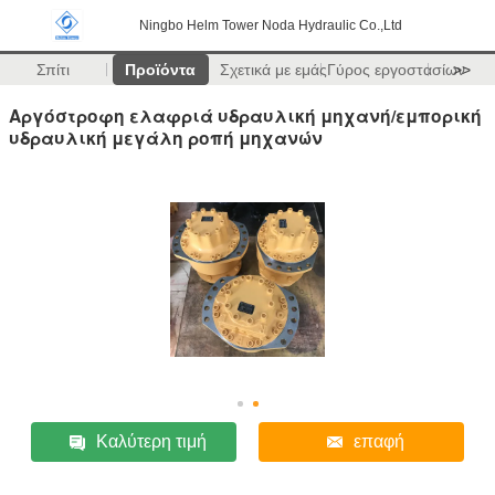
Ningbo Helm Tower Noda Hydraulic Co.,Ltd
Σπίτι
Προϊόντα
Σχετικά με εμάς
Γύρος εργοστασίων
>>
Αργόστροφη ελαφριά υδραυλική μηχανή/εμπορική
υδραυλική μεγάλη ροπή μηχανών
Καλύτερη τιμή
επαφή