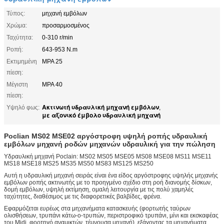
Τύπος:
μηχανή εμβόλων
Χρώμα:
προσαρμοσμένος
Ταχύτητα:
0-310 r/min
Ροπή:
643-953 N.m
Εκτιμημένη
MPA 25
πίεση:
Μέγιστη
MPA 40
πίεση:
Ακτινωτή υδραυλική μηχανή εμβόλων
Υψηλό φως:
,
με αξονικό έμβολο υδραυλική μηχανή
Poclian MS02 MSE02 αργόστροφη υψηλή ροπής υδραυλική
εμβόλων μηχανή ροδών μηχανών υδραυλική για την πώληση
Υδραυλική μηχανή Poclain: MS02 MS05 MSE05 MS08 MSE08 MS11 MSE11
MS18 MSE18 MS25 MS35 MS50 MS83 MS125 MS250
Αυτή η υδραυλική μηχανή σειράς είναι ένα είδος αργόστροφης υψηλής μηχανής
εμβόλων ροπής ακτινωτής με το προηγμένο σχέδιο στη ροή διανομής δίσκων,
δομή εμβόλων, υψηλή εκτίμηση, ομαλή λειτουργία με τις πολύ χαμηλές
ταχύτητες, διαθέσιμος με τις διαφορετικές βαλβίδες, φρένα.
Εφαρμόζεται ευρέως στα μηχανήματα κατασκευής (φορτωτής ταύρων
ολισθήσεων, τρυπάνι κάτω-ο-τρυπών, περιστροφικό τρυπάνι, μίνι και εκσκαφέας
του Midi, φορτηγό αναμικτών, τέμνουσα μηχανή), εξάγοντας τα μηχανήματα