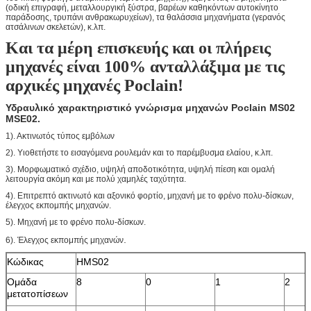
(οδική επιγραφή, μεταλλουργική ξύστρα, βαρέων καθηκόντων αυτοκίνητο
παράδοσης, τρυπάνι ανθρακωρυχείων), τα θαλάσσια μηχανήματα (γερανός
ατσάλινων σκελετών), κ.λπ.
Και τα μέρη επισκευής και οι πλήρεις
μηχανές είναι 100% ανταλλάξιμα με τις
αρχικές μηχανές Poclain!
Υδραυλικό χαρακτηριστικό γνώρισμα μηχανών Poclain MS02
MSE02.
1). Ακτινωτός τύπος εμβόλων
2). Υιοθετήστε το εισαγόμενα ρουλεμάν και το παρέμβυσμα ελαίου, κ.λπ.
3). Μορφωματικό σχέδιο, υψηλή αποδοτικότητα, υψηλή πίεση και ομαλή
λειτουργία ακόμη και με πολύ χαμηλές ταχύτητα.
4). Επιτρεπτό ακτινωτό και αξονικό φορτίο, μηχανή με το φρένο πολυ-δίσκων,
έλεγχος εκπομπής μηχανών.
5). Μηχανή με το φρένο πολυ-δίσκων.
.
6). Έλεγχος εκπομπής μηχανών
Κώδικας
HMS02
Ομάδα
8
0
1
2
μετατοπίσεων