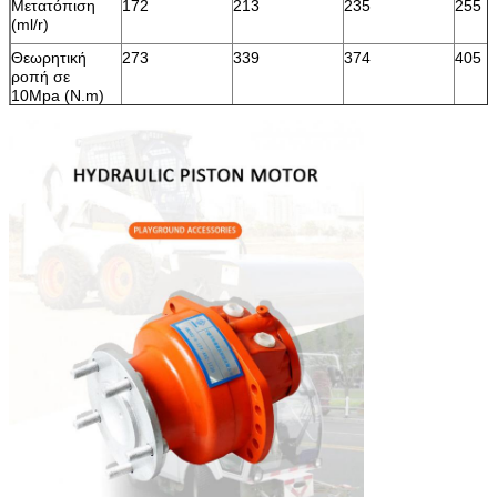
Μετατόπιση
172
213
235
255
(ml/r)
Θεωρητική
273
339
374
405
ροπή σε
10Mpa (N.m)
Εκτιμημένη
200
200
160
160
ταχύτητα
(r/min)
Εκτιμημένη
25
25
25
25
πίεση (MPA)
Εκτιμημένη
550
700
750
800
ροπή (N.M)
Max.pressure
31.5
31.5
31.5
31.5
(MPA)
Max.torque
650
850
950
1000
(N.m)
Σειρά
0-390
0-310
0-285
0-260
ταχύτητας
(r/min)
Max.power
Η τυποποιημένη μετατόπιση είναι 18kW (HMSE02 22
(KW)
μεταβλητή περιστροφή 12kW προτεραιότητας μετατ