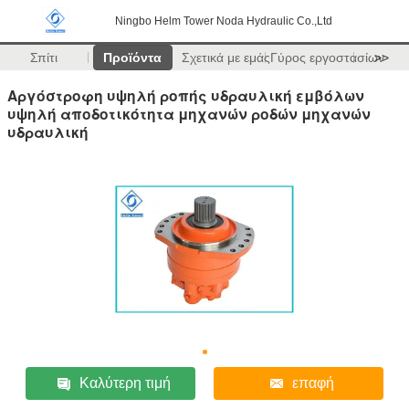
Ningbo Helm Tower Noda Hydraulic Co.,Ltd
Σπίτι
Προϊόντα
Σχετικά με εμάς
Γύρος εργοστασίων
>>
Αργόστροφη υψηλή ροπής υδραυλική εμβόλων
υψηλή αποδοτικότητα μηχανών ροδών μηχανών
υδραυλική
Καλύτερη τιμή
επαφή