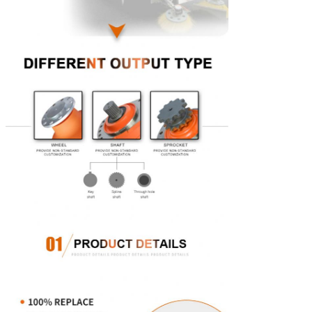
καμία προτεραιότητα δεν είναι 9kW (HMSE02 11kW)