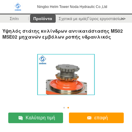
Ningbo Helm Tower Noda Hydraulic Co.,Ltd
Σπίτι
Προϊόντα
Σχετικά με εμάς
Γύρος εργοστασίων
>>
Υψηλός στάτης κυλίνδρων αντικατάστασης MS02
MSE02 μηχανών εμβόλων ροπής υδραυλικός
Καλύτερη τιμή
επαφή