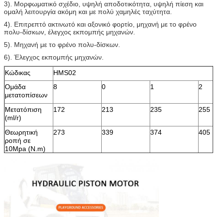
3). Μορφωματικό σχέδιο, υψηλή αποδοτικότητα, υψηλή πίεση και
ομαλή λειτουργία ακόμη και με πολύ χαμηλές ταχύτητα.
4). Επιτρεπτό ακτινωτό και αξονικό φορτίο, μηχανή με το φρένο
πολυ-δίσκων, έλεγχος εκπομπής μηχανών.
5). Μηχανή με το φρένο πολυ-δίσκων.
6). Έλεγχος εκπομπής μηχανών
.
Κώδικας
HMS02
Ομάδα
8
0
1
2
μετατοπίσεων
Μετατόπιση
172
213
235
255
(ml/r)
Θεωρητική
273
339
374
405
ροπή σε
10Mpa (N.m)
Εκτιμημένη
200
200
160
160
ταχύτητα
(r/min)
Εκτιμημένη
25
25
25
25
πίεση (MPA)
Εκτιμημένη
550
700
750
800