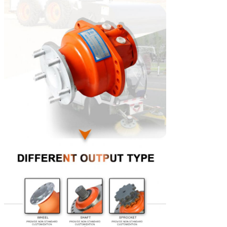
ροπή (N.M)
Max.pressure
31.5
31.5
31.5
31.5
(MPA)
Max.torque
650
850
950
1000
(N.m)
Σειρά
0-390
0-310
0-285
0-260
ταχύτητας
(r/min)
Max.power
Η τυποποιημένη μετατόπιση είναι 18kW (HMSE02 22
(KW)
μεταβλητή περιστροφή 12kW προτεραιότητας μετατ
καμία προτεραιότητα δεν είναι 9kW (HMSE02 11kW)