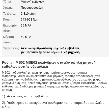
Τύπος:
Μηχανή εμβόλων
Χρώμα:
Προσαρμοσμένη
Ταχύτητα:
0-310 r/min
Ροπή:
643-953 N.m
Εκτιμημένη
25 MPA
πίεση:
Μέγιστη
40 MPA
πίεση:
Ακτινωτή υδραυλική μηχανή εμβόλων
Υψηλό φως:
,
με αξονικό έμβολο υδραυλική μηχανή
Poclian MS02 MSE02 κυλίνδρων στατών υψηλή μηχανή
εμβόλων ροπής υδραυλική
MS02 η υδραυλική μηχανή χρησιμοποιείται ευρέως στο τρυπάνι
ανθρακωρυχείων, οδική σκουπίζοντας μηχανή, τρακτέρ αεροσκαφών (που
κυλιεεται), ακτινοβολώντας το μεταφορέα/ανυψώνοντας τις μηχανές, μικρά
γεωργικά οχήματα, οδική επιγραφή, μεταλλουργική ξύστρα, εκσκαφέας, βαρέων
καθηκόντων, διαδρομή, μηχανή διατρήσεων ανθρακωρυχείων και σκάβοντας τη
μηχανή.
1). Ακτινωτός τύπος εμβόλων
2). Υιοθετήστε το εισαγόμενα ρουλεμάν και το παρέμβυσμα ελαίου,
κ.λπ.