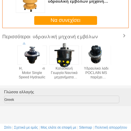
υδραυλική εμβόλων μηχανή
εμβόλων ταχύτητας μηχανών
ενιαία
Να συνεχίσει
υδραυλική μηχανή εμβόλων
Περισσότεροι
υαστικό
Hydraulic Piston
Κατασκευή
Υδραυλικό λάδι
Υδραυλικό
ό Διπλής
Motor Single
Γεωργία Ναυτικά
POCLAIN MS
Drive μ
τητας
Speed Hydraulic
μηχανήματα
παρέχει
BOBCAT
N MS 11
Αεροκινητήρα
εξατομικευμένες
εμβό
λικός
έμβολο Δυνάμωση
επιλογές
τήρας
40 MPa
χρωμάτων
Γλώσσα αλλαγής
ός για
Υδραυλικός
Ιδανικός
μογές
κινητήρας
υδραυλικός
Greek
κών και
Κατάλληλος για
εξοπλισμός για
σσιων
διάφορα
διάφορες
ημάτων
μηχανήματα
βιομηχανίες
Σπίτι
|
Σχετικά με εμάς
|
Μας ελάτε σε επαφή με
|
Sitemap
|
Πολιτική απορρήτου