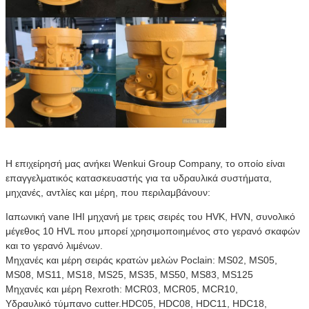
Η επιχείρησή μας ανήκει Wenkui Group Company, το οποίο είναι
επαγγελματικός κατασκευαστής για τα υδραυλικά συστήματα,
μηχανές, αντλίες και μέρη, που περιλαμβάνουν:
Ιαπωνική vane IHI μηχανή με τρεις σειρές του HVK, HVN, συνολικό
μέγεθος 10 HVL που μπορεί χρησιμοποιημένος στο γερανό σκαφών
και το γερανό λιμένων.
Μηχανές και μέρη σειράς κρατών μελών Poclain: MS02, MS05,
MS08, MS11, MS18, MS25, MS35, MS50, MS83, MS125
Μηχανές και μέρη Rexroth: MCR03, MCR05, MCR10,
Υδραυλικό τύμπανο cutter.HDC05, HDC08, HDC11, HDC18,