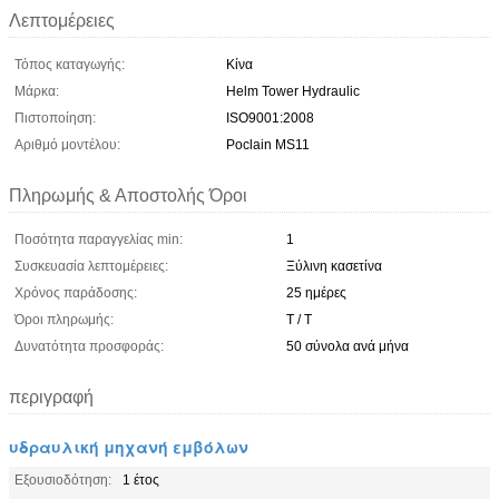
Λεπτομέρειες
Τόπος καταγωγής:
Κίνα
Μάρκα:
Helm Tower Hydraulic
Πιστοποίηση:
ISO9001:2008
Αριθμό μοντέλου:
Poclain MS11
Πληρωμής & Αποστολής Όροι
Ποσότητα παραγγελίας min:
1
Συσκευασία λεπτομέρειες:
Ξύλινη κασετίνα
Χρόνος παράδοσης:
25 ημέρες
Όροι πληρωμής:
T / T
Δυνατότητα προσφοράς:
50 σύνολα ανά μήνα
περιγραφή
υδραυλική μηχανή εμβόλων
Εξουσιοδότηση:
1 έτος