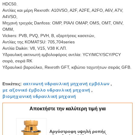
HDC50.
Αντλίες και μέρη Rexroth: A10VSO, A2F, A2FE, A2FO, A6V, A7V,
A4VSO,
Μηχανή τροχιάς Danfoss: OMP, ΡΙΆΛΙ ΟΜΑΡ, OMS, OMT, OMV,
OMM,
Vickers: PVB, PVQ, PVH, Β, εξαρτήσεις κασετών,
Αντλίες της KOMATSU: 705,704series
Αντλία Daikin: V8, V15, V38 Κ.ΛΠ.
Υδραυλική ακτινωτή εμβολοφόρος αντλία: YCY/MCY/SCY/PCY
σειρά, σειρά RK
Υδραυλικό βαρούλκο, Rexroth GFT, κιβώτιο ταχυτήτων σειράς GFB.
ακτινωτή υδραυλική μηχανή εμβόλων
Ετικέττες:
,
με αξονικό έμβολο υδραυλική μηχανή
,
βιομηχανική υδραυλική μηχανή
Αποκτήστε την καλύτερη τιμή για
Αργόστροφη υψηλή ροπής