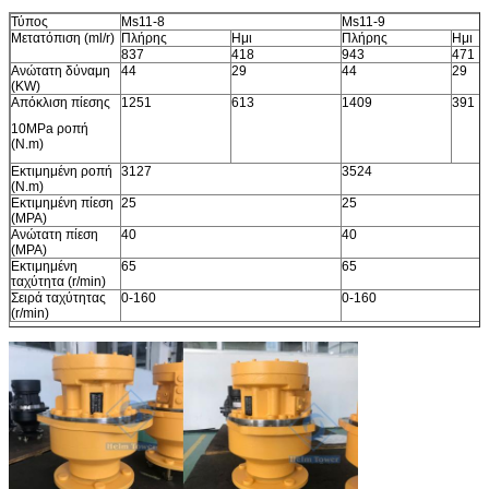
Τύπος
Ms11-8
Ms11-9
Μετατόπιση (ml/r)
Πλήρης
Ημι
Πλήρης
Ημι
837
418
943
471
Ανώτατη δύναμη
44
29
44
29
(KW)
Απόκλιση πίεσης
1251
613
1409
391
10MPa ροπή
(N.m)
Εκτιμημένη ροπή
3127
3524
(N.m)
Εκτιμημένη πίεση
25
25
(MPA)
Ανώτατη πίεση
40
40
(MPA)
Εκτιμημένη
65
65
ταχύτητα (r/min)
Σειρά ταχύτητας
0-160
0-160
(r/min)