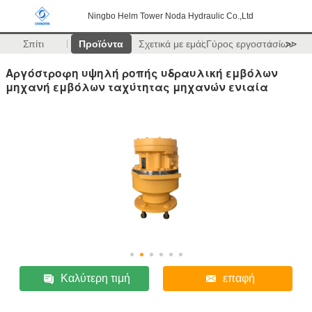
Ningbo Helm Tower Noda Hydraulic Co.,Ltd
Σπίτι
Προϊόντα
Σχετικά με εμάς
Γύρος εργοστασίων
>>
Αργόστροφη υψηλή ροπής υδραυλική εμβόλων
μηχανή εμβόλων ταχύτητας μηχανών ενιαία
Καλύτερη τιμή
επαφή