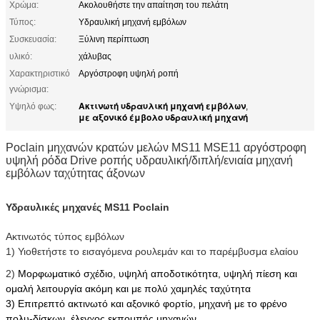
Χρώμα:
Ακολουθήστε την απαίτηση του πελάτη
Τύπος:
Υδραυλική μηχανή εμβόλων
Συσκευασία:
Ξύλινη περίπτωση
υλικό:
χάλυβας
Χαρακτηριστικό
Αργόστροφη υψηλή ροπή
γνώρισμα:
Ακτινωτή υδραυλική μηχανή εμβόλων
Υψηλό φως:
,
με αξονικό έμβολο υδραυλική μηχανή
Poclain μηχανών κρατών μελών MS11 MSE11 αργόστροφη
υψηλή ρόδα Drive ροπής υδραυλική/διπλή/ενιαία μηχανή
εμβόλων ταχύτητας άξονων
Υδραυλικές μηχανές MS11 Poclain
Ακτινωτός τύπος εμβόλων
1) Υιοθετήστε το εισαγόμενα ρουλεμάν και το παρέμβυσμα ελαίου
2)
Μορφωματικό σχέδιο, υψηλή αποδοτικότητα, υψηλή πίεση και
ομαλή λειτουργία ακόμη και με πολύ χαμηλές ταχύτητα
3) Επιτρεπτό ακτινωτό και αξονικό φορτίο, μηχανή με το φρένο
πολυ-δίσκων, έλεγχος εκπομπής μηχανών