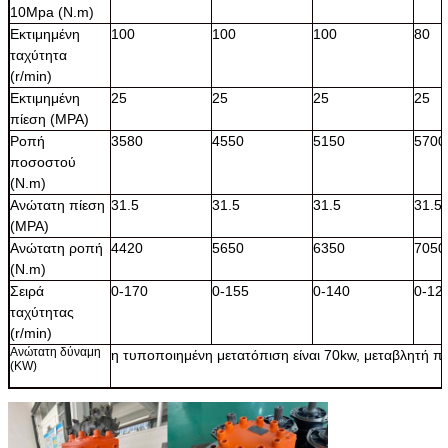
10Mpa (N.m)
Εκτιμημένη
100
100
100
80
ταχύτητα
(r/min)
Εκτιμημένη
25
25
25
25
πίεση (MPA)
Ροπή
3580
4550
5150
5700
ποσοστού
(N.m)
Ανώτατη πίεση
31.5
31.5
31.5
31.5
(MPA)
Ανώτατη ροπή
4420
5650
6350
7050
(N.m)
Σειρά
0-170
0-155
0-140
0-12
ταχύτητας
(r/min)
Ανώτατη δύναμη
η τυποποιημένη μετατόπιση είναι 70kw, μεταβλητή π
(KW)