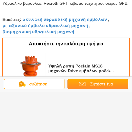
Υδραυλικό βαρούλκο, Rexroth GFT, κιβώτιο ταχυτήτων σειράς GFB.
ακτινωτή υδραυλική μηχανή εμβόλων
Ετικέττες:
,
με αξονικό έμβολο υδραυλική μηχανή
,
βιομηχανική υδραυλική μηχανή
Αποκτήστε την καλύτερη τιμή για
Υψηλή ροπή Poclain MS18
μηχανών Drive εμβόλων ροδών
μηχανών εμβόλων χάλυβα
υδραυλική
συζήτηση
Ζητήστε ένα
Να συνεχίσει
απόσπασμα
υδραυλική μηχανή εμβόλων
Περισσότεροι