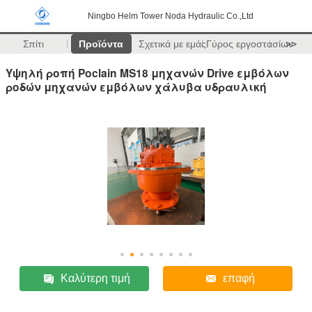
Ningbo Helm Tower Noda Hydraulic Co.,Ltd
Σπίτι
Προϊόντα
Σχετικά με εμάς
Γύρος εργοστασίων
>>
Υψηλή ροπή Poclain MS18 μηχανών Drive εμβόλων
ροδών μηχανών εμβόλων χάλυβα υδραυλική
Καλύτερη τιμή
επαφή