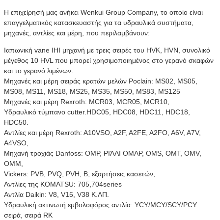
Η επιχείρησή μας ανήκει Wenkui Group Company, το οποίο είναι
επαγγελματικός κατασκευαστής για τα υδραυλικά συστήματα,
μηχανές, αντλίες και μέρη, που περιλαμβάνουν:
Ιαπωνική vane IHI μηχανή με τρεις σειρές του HVK, HVN, συνολικό
μέγεθος 10 HVL που μπορεί χρησιμοποιημένος στο γερανό σκαφών
και το γερανό λιμένων.
Μηχανές και μέρη σειράς κρατών μελών Poclain: MS02, MS05,
MS08, MS11, MS18, MS25, MS35, MS50, MS83, MS125
Μηχανές και μέρη Rexroth: MCR03, MCR05, MCR10,
Υδραυλικό τύμπανο cutter.HDC05, HDC08, HDC11, HDC18,
HDC50.
Αντλίες και μέρη Rexroth: A10VSO, A2F, A2FE, A2FO, A6V, A7V,
A4VSO,
Μηχανή τροχιάς Danfoss: OMP, ΡΙΆΛΙ ΟΜΑΡ, OMS, OMT, OMV,
OMM,
Vickers: PVB, PVQ, PVH, Β, εξαρτήσεις κασετών,
Αντλίες της KOMATSU: 705,704series
Αντλία Daikin: V8, V15, V38 Κ.ΛΠ.
Υδραυλική ακτινωτή εμβολοφόρος αντλία: YCY/MCY/SCY/PCY
σειρά, σειρά RK