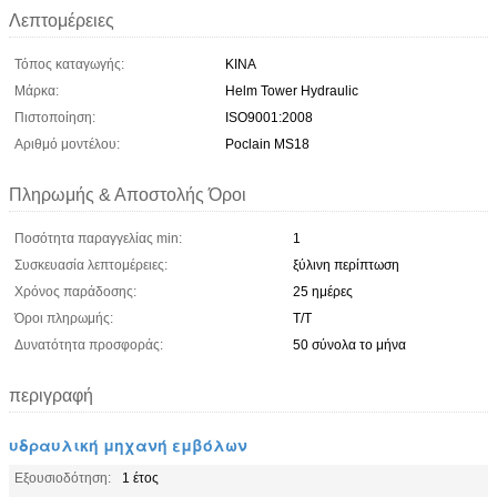
Λεπτομέρειες
Τόπος καταγωγής:
ΚΙΝΑ
Μάρκα:
Helm Tower Hydraulic
Πιστοποίηση:
ISO9001:2008
Αριθμό μοντέλου:
Poclain MS18
Πληρωμής & Αποστολής Όροι
Ποσότητα παραγγελίας min:
1
Συσκευασία λεπτομέρειες:
ξύλινη περίπτωση
Χρόνος παράδοσης:
25 ημέρες
Όροι πληρωμής:
T/T
Δυνατότητα προσφοράς:
50 σύνολα το μήνα
περιγραφή
υδραυλική μηχανή εμβόλων
Εξουσιοδότηση:
1 έτος