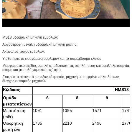
MS18 υδραυλική μηχανή εμβόλων:
Αργόστροφη μεγάλη υδραυλική μηχανή ροπής,
Ακτινωτός τύπος εμβόλων,
Υιοθετήστε το εισαγόμενα ρουλεμάν και το παρέμβυσμα ελαίου,
Μορφωματικό σχέδιο, υψηλή αποδοτικότητα, υψηλή πίεση και ομαλή λειτουργία
ακόμη και με πολύ χαμηλές ταχύτητα,
Επιτρεπτό ακτινωτό και αξονικό φορτίο, μηχανή με το φρένο πολυ-δίσκων,
έλεγχος εκπομπής μηχανών.
Κώδικας
HMS18
Ομάδα
6
8
9
μετατοπίσεων
Μετατόπιση
1091
1395
1571
1747
(ml/r)
Θεωρητική
1735
2218
2498
2778
ροπή ένα