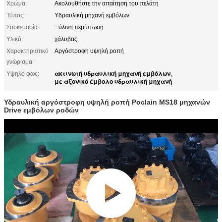
Χρώμα:
Ακολουθήστε την απαίτηση του πελάτη
Τύπος:
Υδραυλική μηχανή εμβόλων
Συσκευασία:
Ξύλινη περίπτωση
Υλικό:
χάλυβας
Χαρακτηριστικό
Αργόστροφη υψηλή ροπή
γνώρισμα:
ακτινωτή υδραυλική μηχανή εμβόλων
Υψηλό φως:
,
με αξονικό έμβολο υδραυλική μηχανή
Υδραυλική αργόστροφη υψηλή ροπή Poclain MS18 μηχανών
Drive εμβόλων ροδών