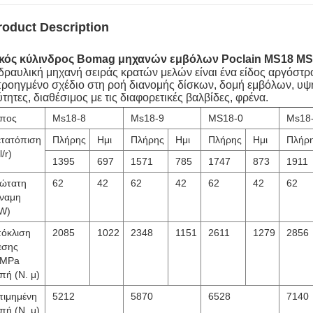
roduct Description
κός κύλινδρος Bomag μηχανών εμβόλων Poclain MS18 MS
δραυλική μηχανή σειράς κρατών μελών είναι ένα είδος αργόστ
προηγμένο σχέδιο στη ροή διανομής δίσκων, δομή εμβόλων, υψη
ύτητες, διαθέσιμος με τις διαφορετικές βαλβίδες, φρένα.
πος
Ms18-8
Ms18-9
MS18-0
Ms18
τατόπιση
Πλήρης
Ημι
Πλήρης
Ημι
Πλήρης
Ημι
Πλήρ
/r)
1395
697
1571
785
1747
873
1911
ώτατη
62
42
62
42
62
42
62
ναμη
W)
όκλιση
2085
1022
2348
1151
2611
1279
2856
εσης
0MPa
πή (Ν. μ)
τιμημένη
5212
5870
6528
7140
πή (Ν. μ)