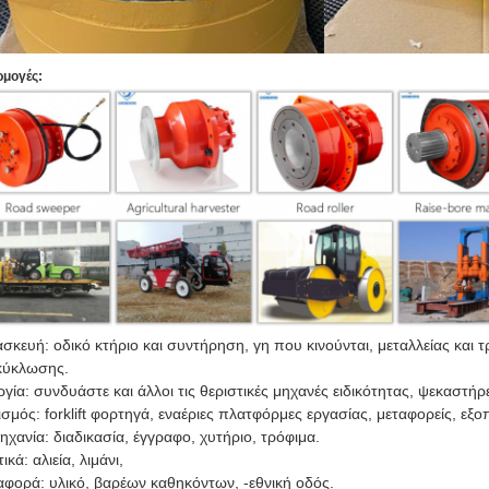
μογές:
σκευή: οδικό κτήριο και συντήρηση, γη που κινούνται, μεταλλείας και 
κύκλωσης.
γία: συνδυάστε και άλλοι τις θεριστικές μηχανές ειδικότητας, ψεκαστή
ισμός: forklift φορτηγά, εναέριες πλατφόρμες εργασίας, μεταφορείς, 
ηχανία: διαδικασία, έγγραφο, χυτήριο, τρόφιμα.
ικά: αλιεία, λιμάνι,
φορά: υλικό, βαρέων καθηκόντων, -εθνική οδός.