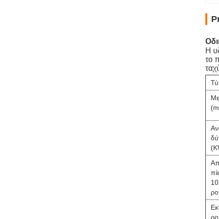
P
Οδι
Η υ
το 
ταχ
Τύ
Με
(ml
Αν
δύ
(K
Απ
πί
1
ρο
Εκ
ρο