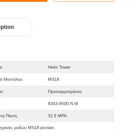
iption
α
Helm Tower
μό Μοντέλου
MS18
α:
Προσαρμοσμένος
:
8343-8500 N.m
τη Πίεση:
31.5 MPA
ηχανές ροδών MS18 poclain
, 