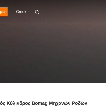
μα
Greek
κός Κύλινδρος Bomag Μηχανών Ροδών