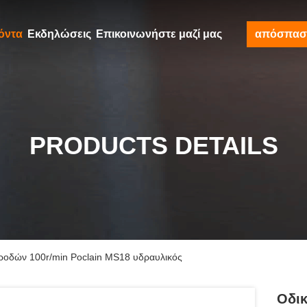
όντα
Εκδηλώσεις
Επικοινωνήστε μαζί μας
απόσπασ
PRODUCTS DETAILS
ροδών 100r/min Poclain MS18 υδραυλικός
Οδι