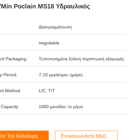
/min Poclain MS18 Υδραυλικός
Διαπραγμάτευση
negotiable
rd Packaging:
Τυποποιημένη ξύλινη περίπτωση εξαγωγής
y Period:
7-15 εργάσιμες ημέρες
nt Method:
L/C, T/T
 Capacity:
1000 μονάδες το μήνα
ίτε Την Καλύτερη Τιμή
Επικοινωνήστε Μαζί Μας