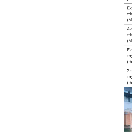
Εκ
πί
(M
Αν
πί
(M
Εκ
τα
(r
Σε
τα
(r