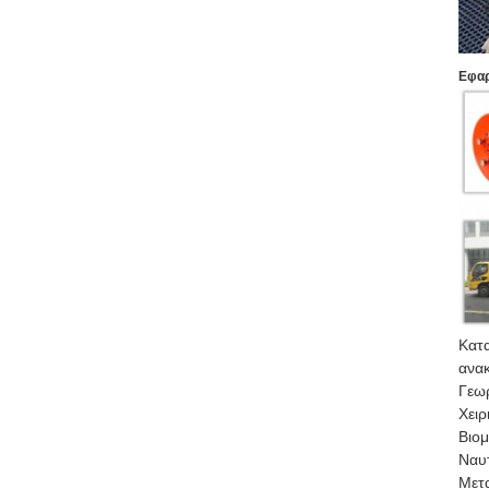
Εφαρ
Κατα
ανα
Γεωρ
Χειρ
Βιομ
Ναυτ
Μετα