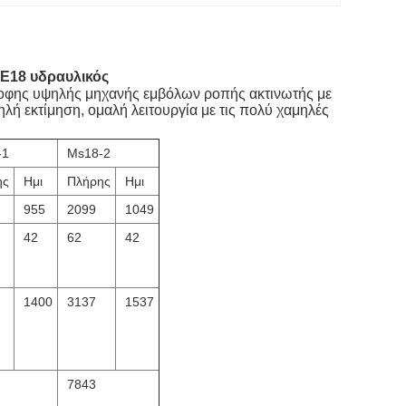
E18 υδραυλικός
ροφης υψηλής μηχανής εμβόλων ροπής ακτινωτής με
λή εκτίμηση, ομαλή λειτουργία με τις πολύ χαμηλές
-1
Ms18-2
ης
Ημι
Πλήρης
Ημι
955
2099
1049
42
62
42
1400
3137
1537
7843