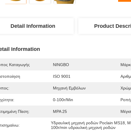
Detail Information
Product Descr
etail Information
όπος Καταγωγής
NINGBO
Μάρκ
ιστοποίηση
ISO 9001
Αριθ
ύπος:
Μηχανή Εμβόλων
Χρώμ
αχύτητα:
0-100r/min
Ροπή
κτιμημένη Πίεση:
MPA 25
Μέγισ
Υδραυλική μηχανή ροδών Poclain MS18
, 
Μ
πισημαίνω:
100r/min υδραυλική μηχανή ροδών