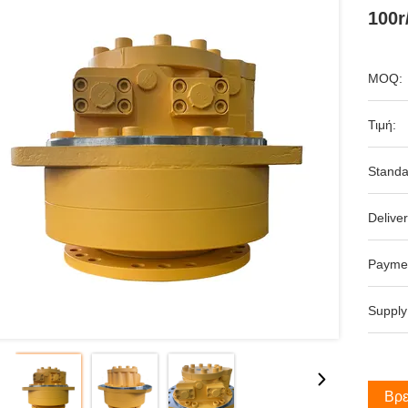
100r
MOQ:
Τιμή:
Standa
Deliver
Payme
Supply
Βρε