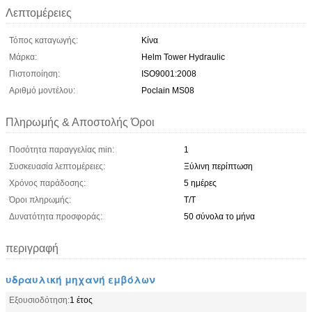
Λεπτομέρειες
Τόπος καταγωγής:
Κίνα
Μάρκα:
Helm Tower Hydraulic
Πιστοποίηση:
ISO9001:2008
Αριθμό μοντέλου:
Poclain MS08
Πληρωμής & Αποστολής Όροι
Ποσότητα παραγγελίας min:
1
Συσκευασία λεπτομέρειες:
Ξύλινη περίπτωση
Χρόνος παράδοσης:
5 ημέρες
Όροι πληρωμής:
T/T
Δυνατότητα προσφοράς:
50 σύνολα το μήνα
περιγραφή
υδραυλική μηχανή εμβόλων
Εξουσιοδότηση:
1 έτος