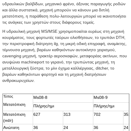
υδραυλικών βαλβίδων, μηχανικό φρένο, άξονας παραγωγής ροδών
και άλλα συστατικά, μηχανή μπορούν να κάνουν μια διπλή
μετατόπιση, η παράθεση πολυ-λειτουργιών μπορεί να ικανοποιήσει
τις ανάγκες των χρηστών στους διάφορους τομείς.
Η υδραυλική μηχανή MS/MSE χρησιμοποιείται ευρέως στη μηχανή
κουρέματος, τους φορτωτές ταύρων ολισθήσεων, το τρυπάνι DTH,
την περιστροφική διάτρηση ilg, τη μικρή οδική επιγραφή, αναμίκτης,
τέμνουσα μηχανή, βαρέων καθηκόντων αυτοκίνητο χειρισμού,
cavenging μηχανή, τρακτέρ αεροσκαφών, μεταφορέας ακτίνων, που
ανυψώνει machineport το γερανό, την τρυπώντας μηχανή, τη
μεταλλουργική ξύστρα, το μίνι όχημα καλλιέργειας, ditcher, το
βαρέων καθηκόντων φορτηγό και τη μηχανή διατρήσεων
ανθρακωρυχείων.
Τύπος
Ms08-8
Ms08-9
Μετατόπιση
Πλήρης/ημι
Πλήρης/ημι
Μετατόπιση
627
313
702
351
(ml/r)
Ανώτατη
36
24
36
24