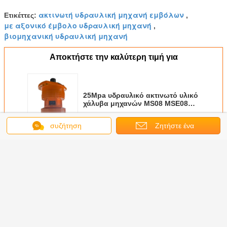
ακτινωτή υδραυλική μηχανή εμβόλων
Ετικέττες:
,
με αξονικό έμβολο υδραυλική μηχανή
,
βιομηχανική υδραυλική μηχανή
Αποκτήστε την καλύτερη τιμή για
25Mpa υδραυλικό ακτινωτό υλικό
χάλυβα μηχανών MS08 MSE08
εμβόλων
συζήτηση
Ζητήστε ένα
Να συνεχίσει
απόσπασμα
υδραυλική μηχανή εμβόλων
Περισσότεροι
υαστικό
Hydraulic Piston
Κατασκευή
Υδραυλικό λάδι
Υδραυλικό