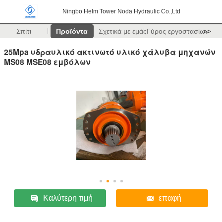
Ningbo Helm Tower Noda Hydraulic Co.,Ltd
Σπίτι
Προϊόντα
Σχετικά με εμάς
Γύρος εργοστασίων
>>
25Mpa υδραυλικό ακτινωτό υλικό χάλυβα μηχανών
MS08 MSE08 εμβόλων
Καλύτερη τιμή
επαφή