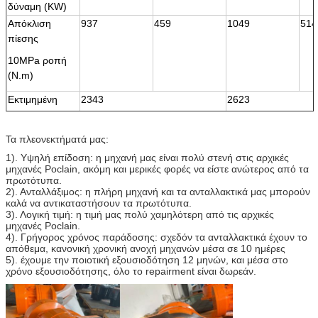
δύναμη (KW)
Απόκλιση
937
459
1049
514
πίεσης
10MPa ροπή
(N.m)
Εκτιμημένη
2343
2623
ροπή (N.m)
Εκτιμημένη
25
25
Τα πλεονεκτήματά μας:
πίεση (MPA)
1). Υψηλή επίδοση: η μηχανή μας είναι πολύ στενή στις αρχικές
Ανώτατη πίεση
40
40
μηχανές Poclain, ακόμη και μερικές φορές να είστε ανώτερος από τα
(MPA)
πρωτότυπα.
2). Ανταλλάξιμος: η πλήρη μηχανή και τα ανταλλακτικά μας μπορούν
Εκτιμημένη
70
70
καλά να αντικαταστήσουν τα πρωτότυπα.
ταχύτητα
3). Λογική τιμή: η τιμή μας πολύ χαμηλότερη από τις αρχικές
(r/min)
μηχανές Poclain.
4). Γρήγορος χρόνος παράδοσης: σχεδόν τα ανταλλακτικά έχουν το
Σειρά
0-170
0-170
απόθεμα, κανονική χρονική ανοχή μηχανών μέσα σε 10 ημέρες
ταχύτητας
5). έχουμε την ποιοτική εξουσιοδότηση 12 μηνών, και μέσα στο
χρόνο εξουσιοδότησης, όλο το repairment είναι δωρεάν.
(r/min)