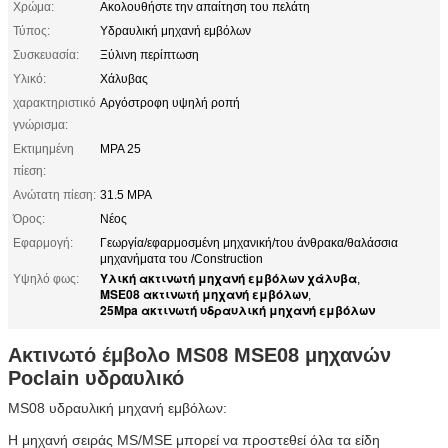
Χρώμα:
Ακολουθήστε την απαίτηση του πελάτη
Τύπος:
Υδραυλική μηχανή εμβόλων
Συσκευασία:
Ξύλινη περίπτωση
Υλικό:
Χάλυβας
χαρακτηριστικό
Αργόστροφη υψηλή ροπή
γνώρισμα:
Εκτιμημένη
MPA 25
πίεση:
Ανώτατη πίεση:
31.5 MPA
Όρος:
Νέος
Εφαρμογή:
Γεωργία/εφαρμοσμένη μηχανική/του άνθρακα/θαλάσσια
μηχανήματα του /Construction
Υλική ακτινωτή μηχανή εμβόλων χάλυβα
Υψηλό φως:
,
MSE08 ακτινωτή μηχανή εμβόλων
,
25Mpa ακτινωτή υδραυλική μηχανή εμβόλων
Ακτινωτό έμβολο MS08 MSE08 μηχανών
Poclain υδραυλικό
MS08 υδραυλική μηχανή εμβόλων:
Η μηχανή σειράς MS/MSE μπορεί να προστεθεί όλα τα είδη