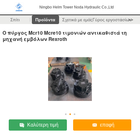
Ningbo Helm Tower Noda Hydraulic Co.,Ltd
Σπίτι
Προϊόντα
Σχετικά με εμάς
Γύρος εργοστασίων
>>
Ο πύργος Mcr10 Mcre10 τιμονιών αντικαθιστά τη
μηχανή εμβόλων Rexroth
Καλύτερη τιμή
επαφή