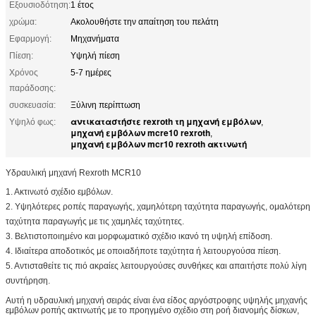
Εξουσιοδότηση:
1 έτος
χρώμα:
Ακολουθήστε την απαίτηση του πελάτη
Εφαρμογή:
Μηχανήματα
Πίεση:
Υψηλή πίεση
Χρόνος
5-7 ημέρες
παράδοσης:
συσκευασία:
Ξύλινη περίπτωση
αντικαταστήστε rexroth τη μηχανή εμβόλων
Υψηλό φως:
,
μηχανή εμβόλων mcre10 rexroth
,
μηχανή εμβόλων mcr10 rexroth ακτινωτή
Υδραυλική μηχανή Rexroth MCR10
1.
Ακτινωτό σχέδιο εμβόλων.
2. Υψηλότερες ροπές παραγωγής, χαμηλότερη ταχύτητα παραγωγής, ομαλότερη
ταχύτητα παραγωγής με τις χαμηλές ταχύτητες.
3. Βελτιστοποιημένο και μορφωματικό σχέδιο ικανό τη υψηλή επίδοση.
4. Ιδιαίτερα αποδοτικός με οποιαδήποτε ταχύτητα ή λειτουργούσα πίεση.
5. Αντισταθείτε τις πιό ακραίες λειτουργούσες συνθήκες και απαιτήστε πολύ λίγη
συντήρηση.
Αυτή η υδραυλική μηχανή σειράς είναι ένα είδος αργόστροφης υψηλής μηχανής
εμβόλων ροπής ακτινωτής με το προηγμένο σχέδιο στη ροή διανομής δίσκων,