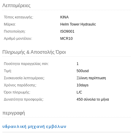
Λεπτομέρειες
Τόπος καταγωγής:
ΚΙΝΑ
Μάρκα:
Helm Tower Hydraulic
Πιστοποίηση:
ISO9001
Αριθμό μοντέλου:
MCR10
Πληρωμής & Αποστολής Όροι
Ποσότητα παραγγελίας min:
1
Τιμή:
500usd
Συσκευασία λεπτομέρειες:
Ξύλινη περίπτωση
Χρόνος παράδοσης:
10days
Όροι πληρωμής:
L/C
Δυνατότητα προσφοράς:
450 σύνολα το μήνα
περιγραφή
υδραυλική μηχανή εμβόλων