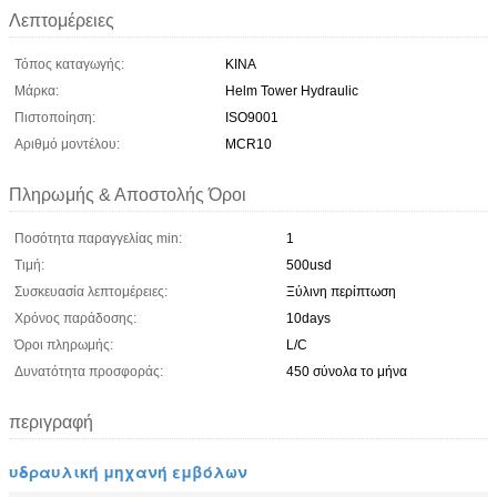
Λεπτομέρειες
Τόπος καταγωγής:
ΚΙΝΑ
Μάρκα:
Helm Tower Hydraulic
Πιστοποίηση:
ISO9001
Αριθμό μοντέλου:
MCR10
Πληρωμής & Αποστολής Όροι
Ποσότητα παραγγελίας min:
1
Τιμή:
500usd
Συσκευασία λεπτομέρειες:
Ξύλινη περίπτωση
Χρόνος παράδοσης:
10days
Όροι πληρωμής:
L/C
Δυνατότητα προσφοράς:
450 σύνολα το μήνα
περιγραφή
υδραυλική μηχανή εμβόλων