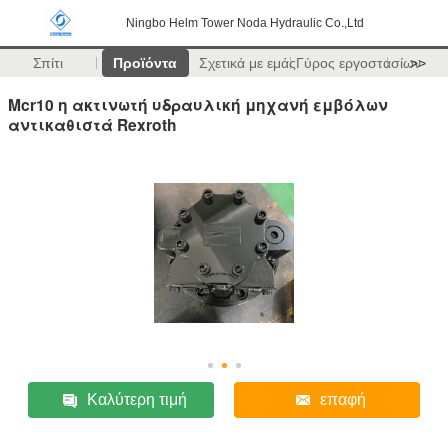
Ningbo Helm Tower Noda Hydraulic Co.,Ltd
Σπίτι
Προϊόντα
Σχετικά με εμάς
Γύρος εργοστασίων
>>
Mcr10 η ακτινωτή υδραυλική μηχανή εμβόλων
αντικαθιστά Rexroth
Καλύτερη τιμή
επαφή