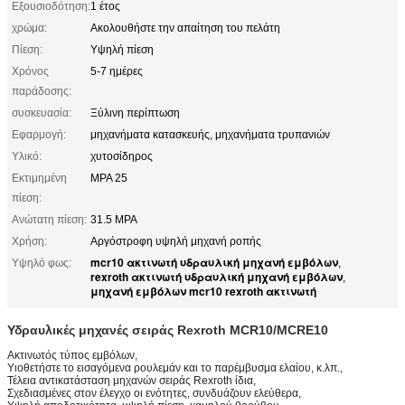
Εξουσιοδότηση:
1 έτος
χρώμα:
Ακολουθήστε την απαίτηση του πελάτη
Πίεση:
Υψηλή πίεση
Χρόνος
5-7 ημέρες
παράδοσης:
συσκευασία:
Ξύλινη περίπτωση
Εφαρμογή:
μηχανήματα κατασκευής, μηχανήματα τρυπανιών
Υλικό:
χυτοσίδηρος
Εκτιμημένη
MPA 25
πίεση:
Ανώτατη πίεση:
31.5 MPA
Χρήση:
Αργόστροφη υψηλή μηχανή ροπής
mcr10 ακτινωτή υδραυλική μηχανή εμβόλων
Υψηλό φως:
,
rexroth ακτινωτή υδραυλική μηχανή εμβόλων
,
μηχανή εμβόλων mcr10 rexroth ακτινωτή
Υδραυλικές μηχανές σειράς Rexroth MCR10/MCRE10
Ακτινωτός τύπος εμβόλων,
Υιοθετήστε το εισαγόμενα ρουλεμάν και το παρέμβυσμα ελαίου, κ.λπ.,
Τέλεια αντικατάσταση μηχανών σειράς Rexroth ίδια,
Σχεδιασμένες στον έλεγχο οι ενότητες, συνδυάζουν ελεύθερα,