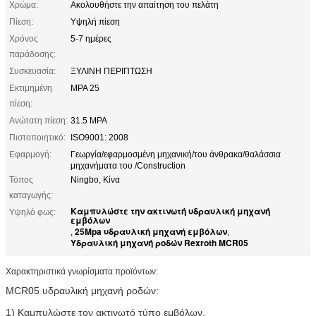
Χρώμα:
Ακολουθήστε την απαίτηση του πελάτη
Πίεση:
Υψηλή πίεση
Χρόνος
5-7 ημέρες
παράδοσης:
Συσκευασία:
ΞΥΛΙΝΗ ΠΕΡΙΠΤΩΣΗ
Εκτιμημένη
MPA 25
πίεση:
Ανώτατη πίεση:
31.5 MPA
Πιστοποιητικό:
ISO9001: 2008
Εφαρμογή:
Γεωργία/εφαρμοσμένη μηχανική/του άνθρακα/θαλάσσια
μηχανήματα του /Construction
Τόπος
Ningbo, Κίνα
καταγωγής:
Καμπυλώστε την ακτινωτή υδραυλική μηχανή
Υψηλό φως:
εμβόλων
25Mpa υδραυλική μηχανή εμβόλων
,
,
Υδραυλική μηχανή ροδών Rexroth MCR05
Χαρακτηριστικά γνωρίσματα προϊόντων:
MCR05 υδραυλική μηχανή ροδών:
1) Καμπυλώστε τον ακτινωτό τύπο εμβόλων.