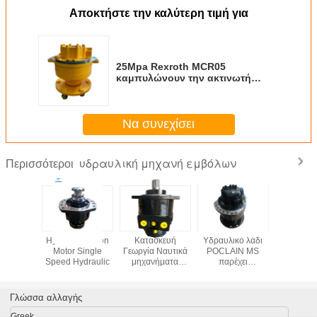
Αποκτήστε την καλύτερη τιμή για
25Mpa Rexroth MCR05
καμπυλώνουν την ακτινωτή
υδραυλική μηχανή εμβόλων
Να συνεχίσει
υδραυλική μηχανή εμβόλων
Περισσότεροι
υαστικό
Hydraulic Piston
Κατασκευή
Υδραυλικό λάδι
Υδραυλικό
ό Διπλής
Motor Single
Γεωργία Ναυτικά
POCLAIN MS
Drive μ
τητας
Speed Hydraulic
μηχανήματα
παρέχει
BOBCAT
N MS 11
Αεροκινητήρα
εξατομικευμένες
εμβό
λικός
έμβολο Δυνάμωση
επιλογές
τήρας
40 MPa
χρωμάτων
Γλώσσα αλλαγής
ός για
Υδραυλικός
Ιδανικός
μογές
κινητήρας
υδραυλικός
Greek