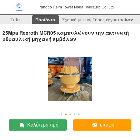
Ningbo Helm Tower Noda Hydraulic Co.,Ltd
Σπίτι
Προϊόντα
Σχετικά με εμάς
Γύρος εργοστασίων
>>
25Mpa Rexroth MCR05 καμπυλώνουν την ακτινωτή
υδραυλική μηχανή εμβόλων
Καλύτερη τιμή
επαφή