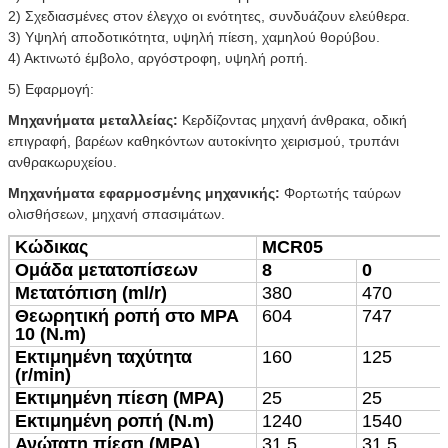
2) Σχεδιασμένες στον έλεγχο οι ενότητες, συνδυάζουν ελεύθερα.
3) Υψηλή αποδοτικότητα, υψηλή πίεση, χαμηλού θορύβου.
4)
Ακτινωτό έμβολο, αργόστροφη, υψηλή ροπή.
5)
Εφαρμογή:
Μηχανήματα μεταλλείας:
Κερδίζοντας μηχανή άνθρακα, οδική
επιγραφή, βαρέων καθηκόντων αυτοκίνητο χειρισμού, τρυπάνι
ανθρακωρυχείου.
Μηχανήματα εφαρμοσμένης μηχανικής:
Φορτωτής ταύρων
ολισθήσεων, μηχανή σπασιμάτων.
Κώδικας
MCR05
Ομάδα μετατοπίσεων
8
0
Μετατόπιση (ml/r)
380
470
Θεωρητική ροπή στο MPA
604
747
10 (N.m)
Εκτιμημένη ταχύτητα
160
125
(r/min)
Εκτιμημένη πίεση (MPA)
25
25
Εκτιμημένη ροπή (N.m)
1240
1540
Ανώτατη πίεση (MPA)
31.5
31.5