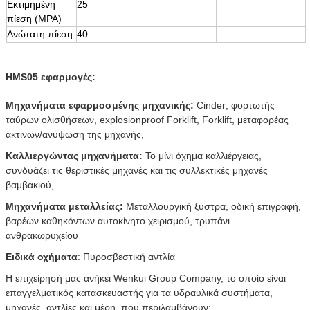
Εκτιμημένη
25
πίεση (MPA)
Ανώτατη πίεση
40
(MPA)
Εκτιμημένη
90
HMS05 εφαρμογές:
ταχύτητα
(r/min)
Μηχανήματα εφαρμοσμένης μηχανικής
:
Cinder
,
φορτωτής
Σειρά
0-200
ταύρων ολισθήσεων, explosionproof Forklift
,
Forklift
,
μεταφορέας
ταχύτητας
ακτίνων/ανύψωση της μηχανής
,
(r/min)
Καλλιεργώντας μηχανήματα
:
Το μίνι όχημα καλλιέργειας
,
συνδυάζει τις θεριστικές μηχανές και τις συλλεκτικές μηχανές
βαμβακιού
,
Μηχανήματα μεταλλείας
:
Μεταλλουργική ξύστρα
,
οδική επιγραφή
,
βαρέων καθηκόντων αυτοκίνητο χειρισμού
,
τρυπάνι
ανθρακωρυχείου
Ειδικά οχήματα
:
Πυροσβεστική αντλία
Η επιχείρησή μας ανήκει Wenkui Group Company, το οποίο είναι
επαγγελματικός κατασκευαστής για τα υδραυλικά συστήματα,
μηχανές, αντλίες και μέρη, που περιλαμβάνουν: