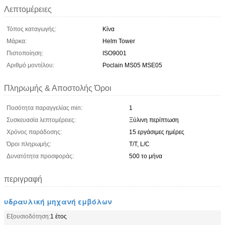
Λεπτομέρειες
Τόπος καταγωγής:
Κίνα
Μάρκα:
Helm Tower
Πιστοποίηση:
ISO9001
Αριθμό μοντέλου:
Poclain MS05 MSE05
Πληρωμής & Αποστολής Όροι
Ποσότητα παραγγελίας min:
1
Συσκευασία λεπτομέρειες:
Ξύλινη περίπτωση
Χρόνος παράδοσης:
15 εργάσιμες ημέρες
Όροι πληρωμής:
T/T, L/C
Δυνατότητα προσφοράς:
500 το μήνα
περιγραφή
υδραυλική μηχανή εμβόλων
Εξουσιοδότηση:
1 έτος