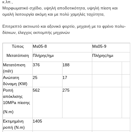
κ.λπ.,
Μορφωματικό σχέδιο, υψηλή αποδοτικότητα, υψηλή πίεση και
ομαλή λειτουργία ακόμη και με πολύ χαμηλές ταχύτητα,
Επιτρεπτό ακτινωτό και αξονικό φορτίο, μηχανή με το φρένο πολυ-
δίσκων, έλεγχος εκπομπής μηχανών
Τύπος
Ms05-8
Ms05-9
Μετατόπιση
Πλήρης/ημι
Πλήρης/ημι
Μετατόπιση
376
188
(ml/r)
Ανώτατη
25
17
δύναμη (KW)
Ροπή
562
275
απόκλισης
10MPa πίεσης
(N.m)
Εκτιμημένη
1405
ροπή (N.m)