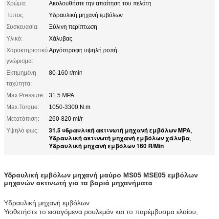
Χρώμα:
Ακολουθήστε την απαίτηση του πελάτη
Τύπος:
Υδραυλική μηχανή εμβόλων
Συσκευασία:
Ξύλινη περίπτωση
Υλικό:
Χάλυβας
Χαρακτηριστικό
Αργόστροφη υψηλή ροπή
γνώρισμα:
Εκτιμημένη
80-160 r/min
ταχύτητα:
Max.Pressure:
31.5 MPA
Max.Torque:
1050-3300 N.m
Μετατόπιση:
260-820 ml/r
31.5 υδραυλική ακτινωτή μηχανή εμβόλων MPA
Υψηλό φως:
,
Υδραυλική ακτινωτή μηχανή εμβόλων χάλυβα
,
Υδραυλική μηχανή εμβόλων 160 R/Min
Υδραυλική εμβόλων μηχανή μαύρο MS05 MSE05 εμβόλων
μηχανών ακτινωτή για τα βαριά μηχανήματα
Υδραυλική μηχανή εμβόλων
Υιοθετήστε το εισαγόμενα ρουλεμάν και το παρέμβυσμα ελαίου,