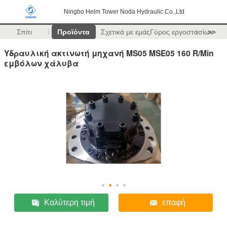
Ningbo Helm Tower Noda Hydraulic Co.,Ltd
Σπίτι
Προϊόντα
Σχετικά με εμάς
Γύρος εργοστασίων
>>
Υδραυλική ακτινωτή μηχανή MS05 MSE05 160 R/Min
εμβόλων χάλυβα
Καλύτερη τιμή
επαφή