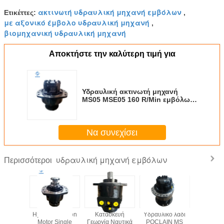
ακτινωτή υδραυλική μηχανή εμβόλων
Ετικέττες:
,
με αξονικό έμβολο υδραυλική μηχανή
,
βιομηχανική υδραυλική μηχανή
Αποκτήστε την καλύτερη τιμή για
Υδραυλική ακτινωτή μηχανή
MS05 MSE05 160 R/Min εμβόλων
χάλυβα
Να συνεχίσει
υδραυλική μηχανή εμβόλων
Περισσότεροι
υαστικό
Hydraulic Piston
Κατασκευή
Υδραυλικό λάδι
Υδραυλικό
ό Διπλής
Motor Single
Γεωργία Ναυτικά
POCLAIN MS
Drive μ