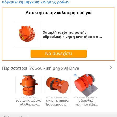
υδραυλική μηχανή κίνησης ροδών
Αποκτήστε την καλύτερη τιμή για
Χαμηλή ταχύτητα ροπής
υδραυλική κίνηση κινητήρα από
Πύργο Helm για λειτουργίες
κανονικής θερμοκρασίας
πετρελαίου
Να συνεχίσει
Υδραυλική μηχανή Drive
Περισσότεροι
R05
Ακτινωτός
MPa Υδραυλική
Προσαρμοσμένο
Χάλυβα 
ή μηχανή
φορτωτής ταύρων
κίνηση κινητήρα
υδραυλικό
υδραυλ
ive
ολισθήσεων
Προσαρμοσμένος
κινητήρα έλξης
εργαλείων 
Bobcat T190
τύπος κινητήρα
Min άνοιγμα
μακράς δι
μηχανών εμβόλων
Υδραυλική κίνηση
χρόνος δ
υδραυλικός
σχεδιασμένη για
υψηλής τα