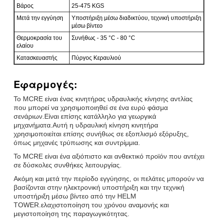
Βάρος
25-475 KGS
Μετά την εγγύηση
Υποστήριξη μέσω διαδικτύου, τεχνική υποστήριξη
μέσω βίντεο
Θερμοκρασία του
Συνήθως - 35 °C - 80 °C
ελαίου
Κατασκευαστής
Πύργος Κεραυλιού
Εφαρμογές:
Το MCRE είναι ένας κινητήρας υδραυλικής κίνησης αντλίας
που μπορεί να χρησιμοποιηθεί σε ένα ευρύ φάσμα
σενάριων.Είναι επίσης κατάλληλο για γεωργικά
μηχανήματα.Αυτή η υδραυλική κίνηση κινητήρα
χρησιμοποιείται επίσης συνήθως σε εξοπλισμό εξόρυξης,
όπως μηχανές τρύπωσης και συντρίμμια.
Το MCRE είναι ένα αξιόπιστο και ανθεκτικό προϊόν που αντέχει
σε δύσκολες συνθήκες λειτουργίας.
Ακόμη και μετά την περίοδο εγγύησης, οι πελάτες μπορούν να
βασίζονται στην ηλεκτρονική υποστήριξη και την τεχνική
υποστήριξη μέσω βίντεο από την HELM
TOWER.ελαχιστοποίηση του χρόνου αναμονής και
μεγιστοποίηση της παραγωγικότητας.