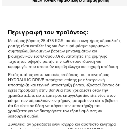
HELM TOWER Υδραυλικός κινητήρας ροπής
Περιγραφή του προϊόντος:
Με εύρος βάρους 25-475 KGS, αυτός ο κινητήρας υδραυλικής
ροπής είναι κατάλληλος για ένα ευρύ φάσμα εφαρμογών,
συμπεριλαμβανομένων βαρέων μηχανημάτων και
βιομηχανικών εξοπλισμού.Οι δυνατότητες της χαμηλής
ταχύτητας υψηλής ροπής την καθιστούν ιδανική για
εφαρμογές που απαιτούν ακριβή έλεγχο και ισχυρή απόδοση.
Εκτός από τις εντυπωσιακές επιδόσεις του, ο κινητήρας
HYDRAULIC DRIVE παρέχεται επίσης με ηλεκτρονική
υποστήριξη και τεχνική υποστήριξη βίντεο, εξασφαλίζοντας ότι
έχετε πρόσβαση στην βοήθεια που χρειάζεστε όταν την
χρειάζεστε.Είτε είστε έμπειρος επαγγελματίας είτε νέος στον
κόσμο των υδραυλικών κινητήρων, μπορείτε να είστε βέβαιοι
ότι θα είστε σε θέση να πάρετε την υποστήριξη που
χρειάζεστε για να διατηρήσετε τον εξοπλισμό σας να
λειτουργεί ομαλά.
Συνολικά, αν χρειάζεστε έναν ισχυρό και αξιόπιστο κινητήρα