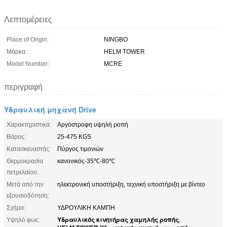
Λεπτομέρειες
Place of Origin:
NINGBO
Μάρκα:
HELM TOWER
Model Number:
MCRE
περιγραφή
Υδραυλική μηχανή Drive
Χαρακτηριστικά:
Αργόστροφη υψηλή ροπή
Βάρος:
25-475 KGS
Κατασκευαστής:
Πύργος τιμονιών
Θερμοκρασία
κανονικός-35℃-80℃
πετρελαίου:
Μετά από την
ηλεκτρονική υποστήριξη, τεχνική υποστήριξη με βίντεο
εξουσιοδότηση:
Σχήμα:
ΥΔΡΟΥΛΙΚΗ ΚΑΜΠΗ
Υδραυλικός κινητήρας χαμηλής ροπής
Υψηλό φως:
,